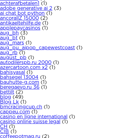
achterafbetalen1
(1)
adobe generative ai 2
(3)
ai chat bot python
(1)
ancorallZ 15000
(2)
antikaeltehilfe.de
(1)
applepaycasinos
(1)
aug_bh
(3)
aug_bt
(1)
aug_mars
(1)
aug_pu_aipop_capewestcoast
(1)
aug_rb
(1)
august_pb
(1)
autodilerspb.ru 2000
(1)
azercartoon.com x2
(1)
bahisyasal
(1)
bahsegel 13004
(1)
bauhutte-g.com
(1)
beregaevo.ru 36
(1)
bettilt
(2)
blog
(49)
Blog Lk
(1)
bmcracingcup.ch
(1)
cappeu.com
(1)
casino en ligne international
(1)
casino online suisse legal
(1)
CH
(1)
CIB
(1)
coffeepotmag.ru
(2)