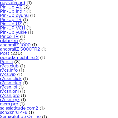
paysafecard
(1)
Pin-Up AZ
(2)
Pin-Up indir
(1)
Pin-Up oyunu
(1)
Pin-Up TR
(1)
Pin-Up UZ
(1)
Pin-UP VCH
(1)
Pin-Up yukle
(1)
Pinco TR
(1)
plabel.ru
(2)
ancorallZ 1000
(1)
ancorallZ 5000TR2
(1)
Post
(230)
posudamechti.ru 2
(1)
Public
(8)
r7cs.club
(1)
r7cs.info
(1)
r7cs.vip
(1)
r7csn.click
(1)
r7csn.club
(1)
r7csn.lol
(1)
r7csn.onl
(1)
r7csn.pro
(1)
r7csn.xyz
(1)
rsem.pro
(1)
saleslatitude.com2
(1)
sch2kr.ru 4-8
(1)
Semaglutide Online
(1)