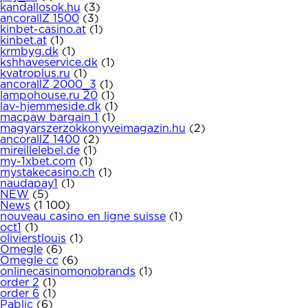
kandallosok.hu
(3)
ancorallZ 1500
(3)
kinbet-casino.at
(1)
kinbet.at
(1)
krmbyg.dk
(1)
kshhaveservice.dk
(1)
kvatroplus.ru
(1)
ancorallZ 2000_3
(1)
lampohouse.ru 20
(1)
lav-hjemmeside.dk
(1)
macpaw bargain 1
(1)
magyarszerzokkonyveimagazin.hu
(2)
ancorallZ 1400
(2)
mireillelebel.de
(1)
my-1xbet.com
(1)
mystakecasino.ch
(1)
naudapay1
(1)
NEW
(5)
News
(1 100)
nouveau casino en ligne suisse
(1)
oct1
(1)
olivierstlouis
(1)
Omegle
(6)
Omegle cc
(6)
onlinecasinomonobrands
(1)
order 2
(1)
order 6
(1)
Pablic
(6)