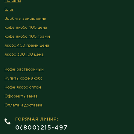
Головна
Блог
Зробити замовлення
кофе якобс 400 цена
кофе якобс 400 грамм
якобс 400 грамм цена
якобс 300 100 цена
Кофе растворимый
Купить кофе якобс
Кофе якобс оптом
Оформить заказ
Оплата и доставка
ГОРЯЧАЯ ЛИНИЯ:
0(800)215-497