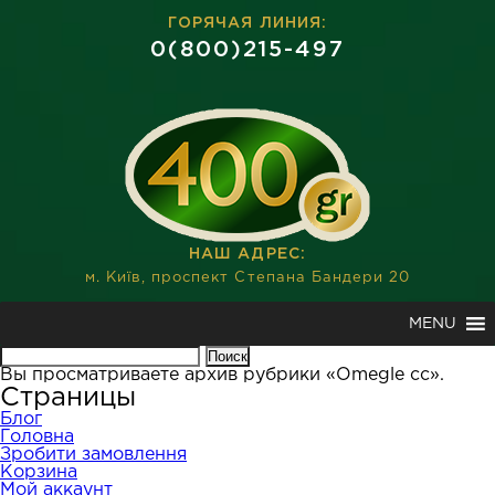
ГОРЯЧАЯ ЛИНИЯ:
0(800)215-497
НАШ АДРЕС:
м. Київ, проспект Степана Бандери 20
MENU
Найти:
Вы просматриваете архив рубрики «Omegle cc».
Страницы
Блог
Головна
Зробити замовлення
Корзина
Мой аккаунт