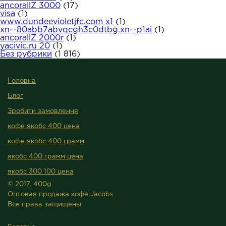
ancorallZ 3000
(17)
visa
(1)
www.dundeevioletjfc.com x1
(1)
xn--80abb7abvqcgh3c0dtbg.xn--p1ai
(1)
ancorallZ 2000r
(1)
yacivic.ru 20
(1)
Без рубрики
(1 816)
Головна
Блог
Зробити замовлення
кофе якобс 400 цена
кофе якобс 400 грамм
якобс 400 грамм цена
якобс 300 100 цена
© 2017. 400g
Оптовая продажа кофе Jacobs
Все права защищены