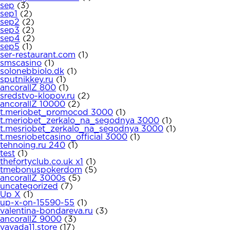
sep
(3)
sep1
(2)
sep2
(2)
sep3
(2)
sep4
(2)
sep5
(1)
ser-restaurant.com
(1)
smscasino
(1)
solonebbiolo.dk
(1)
sputnikkey.ru
(1)
ancorallZ 800
(1)
sredstvo-klopov.ru
(2)
ancorallZ 10000
(2)
t.meriobet_promocod 3000
(1)
t.meriobet_zerkalo_na_segodnya 3000
(1)
t.mesriobet_zerkalo_na_segodnya 3000
(1)
t.mesriobetcasino_official 3000
(1)
tehnoing.ru 240
(1)
test
(1)
thefortyclub.co.uk x1
(1)
tmebonuspokerdom
(5)
ancorallZ 3000s
(5)
uncategorized
(7)
Up X
(1)
up-x-on-15590-55
(1)
valentina-bondareva.ru
(3)
ancorallZ 9000
(3)
vavada11.store
(17)