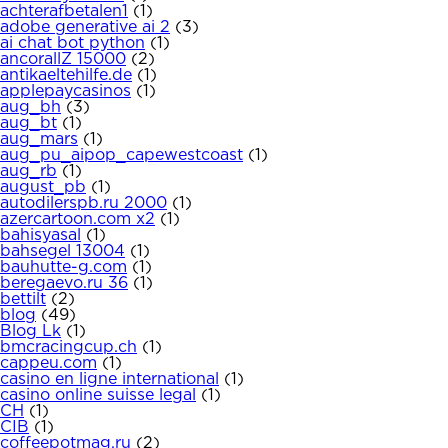
achterafbetalen1
(1)
adobe generative ai 2
(3)
ai chat bot python
(1)
ancorallZ 15000
(2)
antikaeltehilfe.de
(1)
applepaycasinos
(1)
aug_bh
(3)
aug_bt
(1)
aug_mars
(1)
aug_pu_aipop_capewestcoast
(1)
aug_rb
(1)
august_pb
(1)
autodilerspb.ru 2000
(1)
azercartoon.com x2
(1)
bahisyasal
(1)
bahsegel 13004
(1)
bauhutte-g.com
(1)
beregaevo.ru 36
(1)
bettilt
(2)
blog
(49)
Blog Lk
(1)
bmcracingcup.ch
(1)
cappeu.com
(1)
casino en ligne international
(1)
casino online suisse legal
(1)
CH
(1)
CIB
(1)
coffeepotmag.ru
(2)