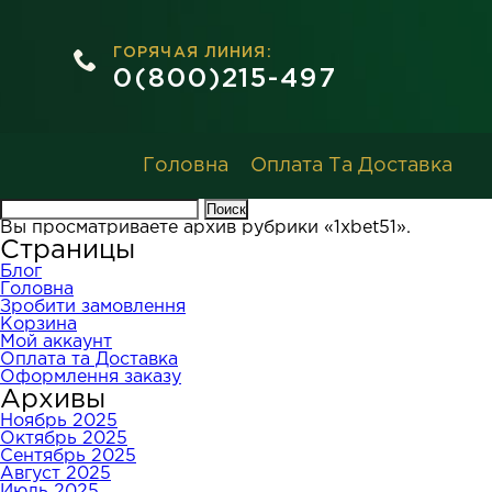
ГОРЯЧАЯ ЛИНИЯ:
0(800)215-497
Головна
Оплата Та Доставка
Найти:
Вы просматриваете архив рубрики «1xbet51».
Страницы
Блог
Головна
Зробити замовлення
Корзина
Мой аккаунт
Оплата та Доставка
Оформлення заказу
Архивы
Ноябрь 2025
Октябрь 2025
Сентябрь 2025
Август 2025
Июль 2025