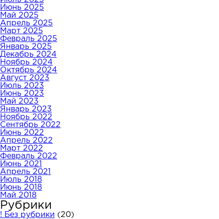
Июнь 2025
Май 2025
Апрель 2025
Март 2025
Февраль 2025
Январь 2025
Декабрь 2024
Ноябрь 2024
Октябрь 2024
Август 2023
Июль 2023
Июнь 2023
Май 2023
Январь 2023
Ноябрь 2022
Сентябрь 2022
Июнь 2022
Апрель 2022
Март 2022
Февраль 2022
Июнь 2021
Апрель 2021
Июль 2018
Июнь 2018
Май 2018
Рубрики
! Без рубрики
(20)