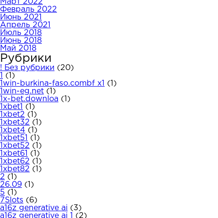
Март 2022
Февраль 2022
Июнь 2021
Апрель 2021
Июль 2018
Июнь 2018
Май 2018
Рубрики
! Без рубрики
(20)
1
(1)
1win-burkina-faso.combf x1
(1)
1win-eg.net
(1)
1x-bet.downloa
(1)
1xbet1
(1)
1xbet2
(1)
1xbet32
(1)
1xbet4
(1)
1xbet51
(1)
1xbet52
(1)
1xbet61
(1)
1xbet62
(1)
1xbet82
(1)
2
(1)
26.09
(1)
5
(1)
7Slots
(6)
a16z generative ai
(3)
a16z generative ai 1
(2)