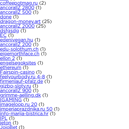
coffeepotmag.ru
(2)
ancorallZ 2800
(1)
ancorallZ 500
(1)
done
(1)
dragon-money.art
(25)
ancorallZ 2000
(25)
dsfgsdg
(1)
EC
(1)
edenivegan.hu
(1)
ancorallZ 200
(1)
edu-solothurn.ch
(1)
eigernorthface.ch
(1)
ellon 2
(1)
engelsegoksites
(1)
ethereum
(1)
Fairspin-casino
(1)
feelyourbody.ru 4-8
(1)
firmenlauf-pfalz.de
(1)
gizbo-sloty.ru
(1)
ancorallZ 900
(1)
grimme-aelling.dk
(1)
IGAMING
(1)
imageloop.ru 20
(1)
imperiaprazdnika.ru 50
(1)
info-marija-bistrica.hr
(1)
IPL
(1)
jeton
(1)
JojoBet
(1)