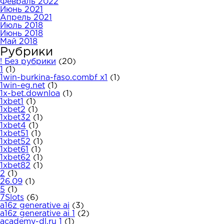
Февраль 2022
Июнь 2021
Апрель 2021
Июль 2018
Июнь 2018
Май 2018
Рубрики
! Без рубрики
(20)
1
(1)
1win-burkina-faso.combf x1
(1)
1win-eg.net
(1)
1x-bet.downloa
(1)
1xbet1
(1)
1xbet2
(1)
1xbet32
(1)
1xbet4
(1)
1xbet51
(1)
1xbet52
(1)
1xbet61
(1)
1xbet62
(1)
1xbet82
(1)
2
(1)
26.09
(1)
5
(1)
7Slots
(6)
a16z generative ai
(3)
a16z generative ai 1
(2)
academy-dl.ru 1
(1)