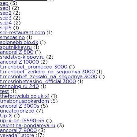
sep
(3)
sep1
(2)
sep2
(2)
sep3
(2)
sep4
(2)
sep5
(1)
ser-restaurant.com
(1)
smscasino
(1)
solonebbiolo.dk
(1)
sputnikkey.ru
(1)
ancorallZ 800
(1)
sredstvo-klopov.ru
(2)
ancorallZ 10000
(2)
t.meriobet_promocod 3000
(1)
t.meriobet_zerkalo_na_segodnya 3000
(1)
t.mesriobet_zerkalo_na_segodnya 3000
(1)
t.mesriobetcasino_official 3000
(1)
tehnoing.ru 240
(1)
test
(1)
thefortyclub.co.uk x1
(1)
tmebonuspokerdom
(5)
ancorallZ 3000s
(5)
uncategorized
(7)
Up X
(1)
up-x-on-15590-55
(1)
valentina-bondareva.ru
(3)
ancorallZ 9000
(3)
vavada11.store
(17)