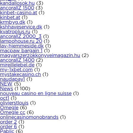
kandallosok.hu
(3)
ancorallZ 1500
(3)
kinbet-casino.at
(1)
kinbet.at
(1)
krmbyg.dk
(1)
kshhaveservice.dk
(1)
kvatroplus.ru
(1)
ancorallZ 2000_3
(1)
lampohouse.ru 20
(1)
lav-hjemmeside.dk
(1)
macpaw bargain 1
(1)
magyarszerzokkonyveimagazin.hu
(2)
ancorallZ 1400
(2)
mireillelebel.de
(1)
my-1xbet.com
(1)
mystakecasino.ch
(1)
naudapay1
(1)
NEW
(5)
News
(1 100)
nouveau casino en ligne suisse
(1)
oct1
(1)
olivierstlouis
(1)
Omegle
(6)
Omegle cc
(6)
onlinecasinomonobrands
(1)
order 2
(1)
order 6
(1)
Pablic
(6)