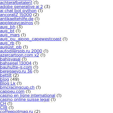
achterafbetalen1
(1)
adobe generative ai 2
(3)
ai chat bot python
(1)
ancorallZ 15000
(2)
antikaeltehilfe.de
(1)
applepaycasinos
(1)
aug_bh
(3)
aug_bt
(1)
aug_mars
(1)
aug_pu_aipop_capewestcoast
(1)
aug_rb
(1)
august_pb
(1)
autodilerspb.ru 2000
(1)
azercartoon.com x2
(1)
bahisyasal
(1)
bahsegel 13004
(1)
bauhutte-g.com
(1)
beregaevo.ru 36
(1)
bettilt
(2)
blog
(49)
Blog Lk
(1)
bmcracingcup.ch
(1)
cappeu.com
(1)
casino en ligne international
(1)
casino online suisse legal
(1)
CH
(1)
CIB
(1)
coffeepotmag.ru
(2)