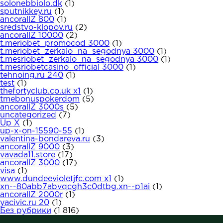
solonebbiolo.dk
(1)
sputnikkey.ru
(1)
ancorallZ 800
(1)
sredstvo-klopov.ru
(2)
ancorallZ 10000
(2)
t.meriobet_promocod 3000
(1)
t.meriobet_zerkalo_na_segodnya 3000
(1)
t.mesriobet_zerkalo_na_segodnya 3000
(1)
t.mesriobetcasino_official 3000
(1)
tehnoing.ru 240
(1)
test
(1)
thefortyclub.co.uk x1
(1)
tmebonuspokerdom
(5)
ancorallZ 3000s
(5)
uncategorized
(7)
Up X
(1)
up-x-on-15590-55
(1)
valentina-bondareva.ru
(3)
ancorallZ 9000
(3)
vavada11.store
(17)
ancorallZ 3000
(17)
visa
(1)
www.dundeevioletjfc.com x1
(1)
xn--80abb7abvqcgh3c0dtbg.xn--p1ai
(1)
ancorallZ 2000r
(1)
yacivic.ru 20
(1)
Без рубрики
(1 816)