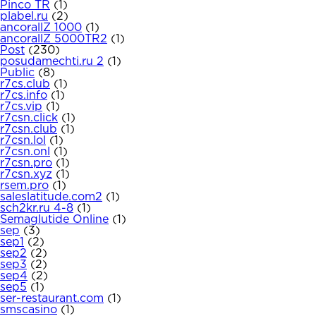
Pinco TR
(1)
plabel.ru
(2)
ancorallZ 1000
(1)
ancorallZ 5000TR2
(1)
Post
(230)
posudamechti.ru 2
(1)
Public
(8)
r7cs.club
(1)
r7cs.info
(1)
r7cs.vip
(1)
r7csn.click
(1)
r7csn.club
(1)
r7csn.lol
(1)
r7csn.onl
(1)
r7csn.pro
(1)
r7csn.xyz
(1)
rsem.pro
(1)
saleslatitude.com2
(1)
sch2kr.ru 4-8
(1)
Semaglutide Online
(1)
sep
(3)
sep1
(2)
sep2
(2)
sep3
(2)
sep4
(2)
sep5
(1)
ser-restaurant.com
(1)
smscasino
(1)