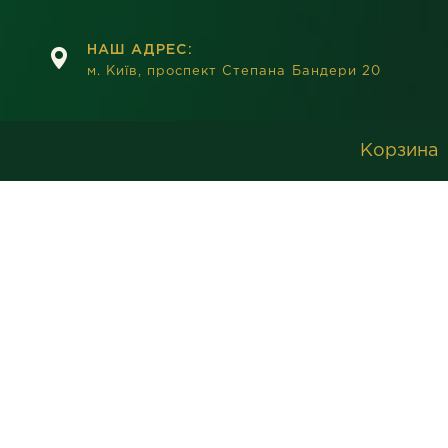
НАШ АДРЕС:
м. Київ, проспект Степана Бандери 20
Корзина