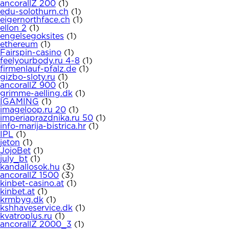
ancorallZ 200
(1)
edu-solothurn.ch
(1)
eigernorthface.ch
(1)
ellon 2
(1)
engelsegoksites
(1)
ethereum
(1)
Fairspin-casino
(1)
feelyourbody.ru 4-8
(1)
firmenlauf-pfalz.de
(1)
gizbo-sloty.ru
(1)
ancorallZ 900
(1)
grimme-aelling.dk
(1)
IGAMING
(1)
imageloop.ru 20
(1)
imperiaprazdnika.ru 50
(1)
info-marija-bistrica.hr
(1)
IPL
(1)
jeton
(1)
JojoBet
(1)
july_bt
(1)
kandallosok.hu
(3)
ancorallZ 1500
(3)
kinbet-casino.at
(1)
kinbet.at
(1)
krmbyg.dk
(1)
kshhaveservice.dk
(1)
kvatroplus.ru
(1)
ancorallZ 2000_3
(1)