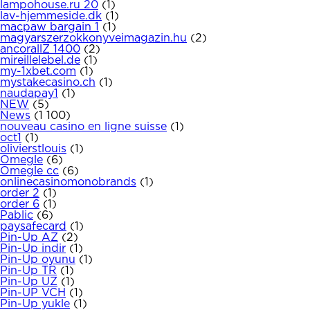
lampohouse.ru 20
(1)
lav-hjemmeside.dk
(1)
macpaw bargain 1
(1)
magyarszerzokkonyveimagazin.hu
(2)
ancorallZ 1400
(2)
mireillelebel.de
(1)
my-1xbet.com
(1)
mystakecasino.ch
(1)
naudapay1
(1)
NEW
(5)
News
(1 100)
nouveau casino en ligne suisse
(1)
oct1
(1)
olivierstlouis
(1)
Omegle
(6)
Omegle cc
(6)
onlinecasinomonobrands
(1)
order 2
(1)
order 6
(1)
Pablic
(6)
paysafecard
(1)
Pin-Up AZ
(2)
Pin-Up indir
(1)
Pin-Up oyunu
(1)
Pin-Up TR
(1)
Pin-Up UZ
(1)
Pin-UP VCH
(1)
Pin-Up yukle
(1)