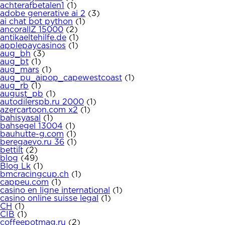
achterafbetalen1
(1)
adobe generative ai 2
(3)
ai chat bot python
(1)
ancorallZ 15000
(2)
antikaeltehilfe.de
(1)
applepaycasinos
(1)
aug_bh
(3)
aug_bt
(1)
aug_mars
(1)
aug_pu_aipop_capewestcoast
(1)
aug_rb
(1)
august_pb
(1)
autodilerspb.ru 2000
(1)
azercartoon.com x2
(1)
bahisyasal
(1)
bahsegel 13004
(1)
bauhutte-g.com
(1)
beregaevo.ru 36
(1)
bettilt
(2)
blog
(49)
Blog Lk
(1)
bmcracingcup.ch
(1)
cappeu.com
(1)
casino en ligne international
(1)
casino online suisse legal
(1)
CH
(1)
CIB
(1)
coffeepotmag.ru
(2)