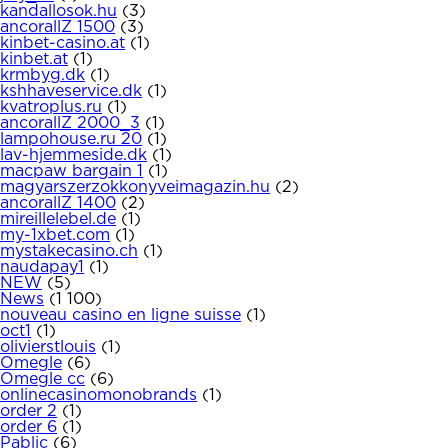
kandallosok.hu
(3)
ancorallZ 1500
(3)
kinbet-casino.at
(1)
kinbet.at
(1)
krmbyg.dk
(1)
kshhaveservice.dk
(1)
kvatroplus.ru
(1)
ancorallZ 2000_3
(1)
lampohouse.ru 20
(1)
lav-hjemmeside.dk
(1)
macpaw bargain 1
(1)
magyarszerzokkonyveimagazin.hu
(2)
ancorallZ 1400
(2)
mireillelebel.de
(1)
my-1xbet.com
(1)
mystakecasino.ch
(1)
naudapay1
(1)
NEW
(5)
News
(1 100)
nouveau casino en ligne suisse
(1)
oct1
(1)
olivierstlouis
(1)
Omegle
(6)
Omegle cc
(6)
onlinecasinomonobrands
(1)
order 2
(1)
order 6
(1)
Pablic
(6)