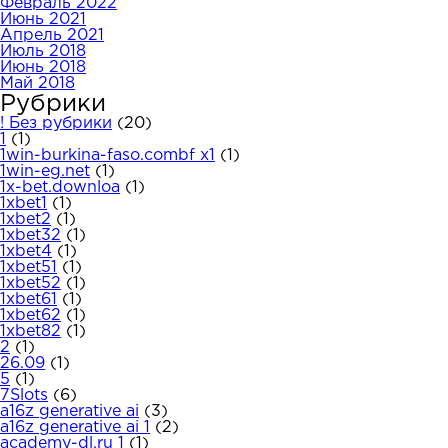
Февраль 2022
Июнь 2021
Апрель 2021
Июль 2018
Июнь 2018
Май 2018
Рубрики
! Без рубрики
(20)
1
(1)
1win-burkina-faso.combf x1
(1)
1win-eg.net
(1)
1x-bet.downloa
(1)
1xbet1
(1)
1xbet2
(1)
1xbet32
(1)
1xbet4
(1)
1xbet51
(1)
1xbet52
(1)
1xbet61
(1)
1xbet62
(1)
1xbet82
(1)
2
(1)
26.09
(1)
5
(1)
7Slots
(6)
a16z generative ai
(3)
a16z generative ai 1
(2)
academy-dl.ru 1
(1)