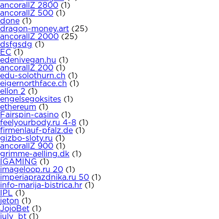
ancorallZ 2800
(1)
ancorallZ 500
(1)
done
(1)
dragon-money.art
(25)
ancorallZ 2000
(25)
dsfgsdg
(1)
EC
(1)
edenivegan.hu
(1)
ancorallZ 200
(1)
edu-solothurn.ch
(1)
eigernorthface.ch
(1)
ellon 2
(1)
engelsegoksites
(1)
ethereum
(1)
Fairspin-casino
(1)
feelyourbody.ru 4-8
(1)
firmenlauf-pfalz.de
(1)
gizbo-sloty.ru
(1)
ancorallZ 900
(1)
grimme-aelling.dk
(1)
IGAMING
(1)
imageloop.ru 20
(1)
imperiaprazdnika.ru 50
(1)
info-marija-bistrica.hr
(1)
IPL
(1)
jeton
(1)
JojoBet
(1)
july_bt
(1)