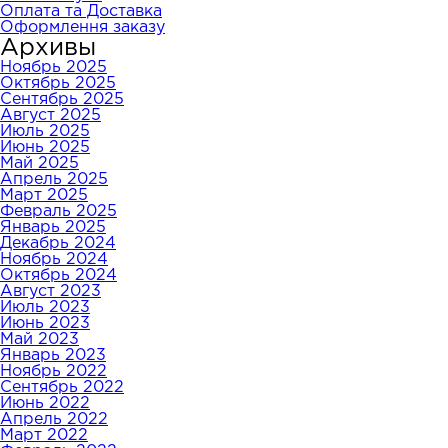
Оплата та Доставка
Оформлення заказу
Архивы
Ноябрь 2025
Октябрь 2025
Сентябрь 2025
Август 2025
Июль 2025
Июнь 2025
Май 2025
Апрель 2025
Март 2025
Февраль 2025
Январь 2025
Декабрь 2024
Ноябрь 2024
Октябрь 2024
Август 2023
Июль 2023
Июнь 2023
Май 2023
Январь 2023
Ноябрь 2022
Сентябрь 2022
Июнь 2022
Апрель 2022
Март 2022