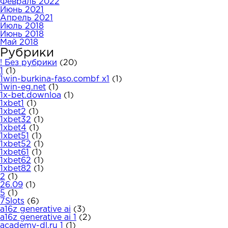
Февраль 2022
Июнь 2021
Апрель 2021
Июль 2018
Июнь 2018
Май 2018
Рубрики
! Без рубрики
(20)
1
(1)
1win-burkina-faso.combf x1
(1)
1win-eg.net
(1)
1x-bet.downloa
(1)
1xbet1
(1)
1xbet2
(1)
1xbet32
(1)
1xbet4
(1)
1xbet51
(1)
1xbet52
(1)
1xbet61
(1)
1xbet62
(1)
1xbet82
(1)
2
(1)
26.09
(1)
5
(1)
7Slots
(6)
a16z generative ai
(3)
a16z generative ai 1
(2)
academy-dl.ru 1
(1)