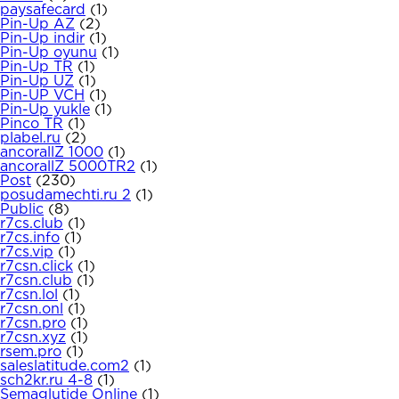
paysafecard
(1)
Pin-Up AZ
(2)
Pin-Up indir
(1)
Pin-Up oyunu
(1)
Pin-Up TR
(1)
Pin-Up UZ
(1)
Pin-UP VCH
(1)
Pin-Up yukle
(1)
Pinco TR
(1)
plabel.ru
(2)
ancorallZ 1000
(1)
ancorallZ 5000TR2
(1)
Post
(230)
posudamechti.ru 2
(1)
Public
(8)
r7cs.club
(1)
r7cs.info
(1)
r7cs.vip
(1)
r7csn.click
(1)
r7csn.club
(1)
r7csn.lol
(1)
r7csn.onl
(1)
r7csn.pro
(1)
r7csn.xyz
(1)
rsem.pro
(1)
saleslatitude.com2
(1)
sch2kr.ru 4-8
(1)
Semaglutide Online
(1)