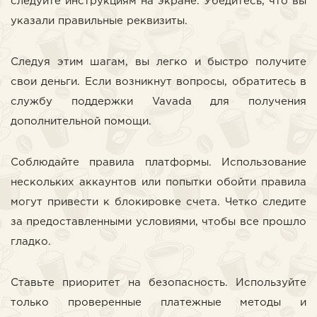
следуйте инструкциям на экране. Убедитесь, что вы
указали правильные реквизиты.
Следуя этим шагам, вы легко и быстро получите
свои деньги. Если возникнут вопросы, обратитесь в
службу поддержки Vavada для получения
дополнительной помощи.
Соблюдайте правила платформы. Использование
нескольких аккаунтов или попытки обойти правила
могут привести к блокировке счета. Четко следите
за предоставленными условиями, чтобы все прошло
гладко.
Ставьте приоритет на безопасность. Используйте
только проверенные платежные методы и