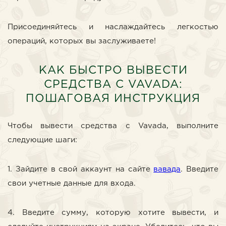
Присоединяйтесь и наслаждайтесь легкостью
операций, которых вы заслуживаете!
КАК БЫСТРО ВЫВЕСТИ
СРЕДСТВА С VAVADA:
ПОШАГОВАЯ ИНСТРУКЦИЯ
Чтобы вывести средства с Vavada, выполните
следующие шаги:
1. Зайдите в свой аккаунт на сайте
вавада
. Введите
свои учетные данные для входа.
4. Введите сумму, которую хотите вывести, и