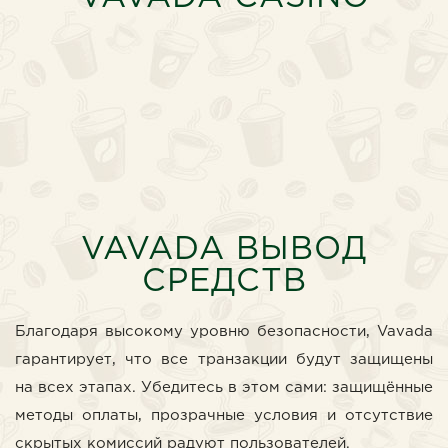
VAVADA ВЫВОД
СРЕДСТВ
Благодаря высокому уровню безопасности, Vavada
гарантирует, что все транзакции будут защищены
на всех этапах. Убедитесь в этом сами: защищённые
методы оплаты, прозрачные условия и отсутствие
скрытых комиссий радуют пользователей.