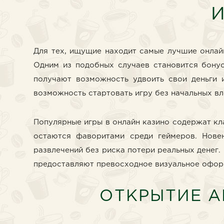
Для тех, ищущие находит самые лучшие онлайн
Одним из подобных случаев становится бонус
получают возможность удвоить свои деньги 
возможность стартовать игру без начальных в
Популярные игры в онлайн казино содержат клас
остаются фаворитами среди геймеров. Нове
развлечений без риска потери реальных денег.
предоставляют превосходное визуальное оформ
ОТКРЫТИЕ А