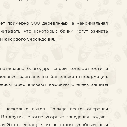
яет примерно 500 деревянных, а максимальная
читывать, что некоторые банки могут взимать
финансового учреждения.
нет-казино благодаря своей комфортности и
бования разглашения банковской информации.
сервисы обеспечивают высокую степень защиты
т несколько выгод. Прежде всего, операции
 Во-других, многие игорные заведения подают
и. Это превращает их не только удобным, но и