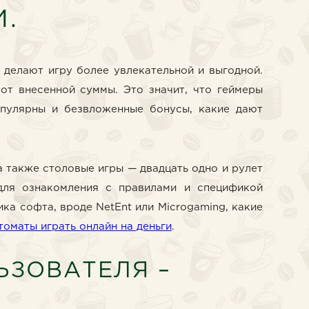
.
 делают игру более увлекательной и выгодной.
от внесенной суммы. Это значит, что геймеры
опулярны и безвложенные бонусы, какие дают
 а также столовые игры — двадцать одно и рулет
для ознакомления с правилами и спецификой
ка софта, вроде NetEnt или Microgaming, какие
томаты играть онлайн на деньги
.
ЬЗОВАТЕЛЯ –