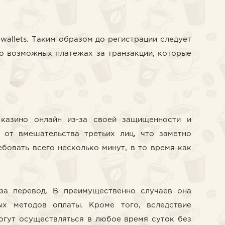
wallets. Таким образом до регистрации следует
 о возможных платежах за транзакции, которые
 казино онлайн из-за своей защищенности и
 от вмешательства третьих лиц, что заметно
бовать всего несколько минут, в то время как
за перевод. В преимущественно случаев она
ых методов оплаты. Кроме того, вследствие
могут осуществляться в любое время суток без