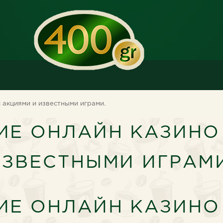
 акциями и известными играми.
Е ОНЛАЙН КАЗИНО
ИЗВЕСТНЫМИ ИГРАМИ
Е ОНЛАЙН КАЗИНО