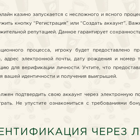
лайн казино запускается с несложного и ясного проце
ить кнопку “Регистрация” или “Создать аккаунт”. Важ
ительной репутацией. Данное гарантирует сохранность
ционного процесса, игроку будет предоставлено п
 адрес электронной почты, дату рождения и номер т
ию для верификации личности. Учтите, что предостав
ия вашей идентичности и получения выигрышей.
лжен подтвердить свою аккаунт через электронную п
грать. Не упустите ознакомиться с требованиями бон
ЕНТИФИКАЦИЯ ЧЕРЕЗ Л