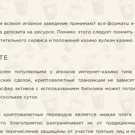
е всякое игорное заведение принимают все форматы e-
а депозита на ресурсе. Помимо этого следует помнить
тительного сервиса и положений казино вулкан казино.
ТЕ
олее популярными у игроков интернет-казино типа
ских сделок, криптовалютные транзакции не зависят
нсфер активов с использованием биткоина может потре
скольких суток.
 криптовалютных переводов является низкая плата 
то благоприятно разграничивает их от традиционн
кие перечисления защищены от участия третьих лиц и 