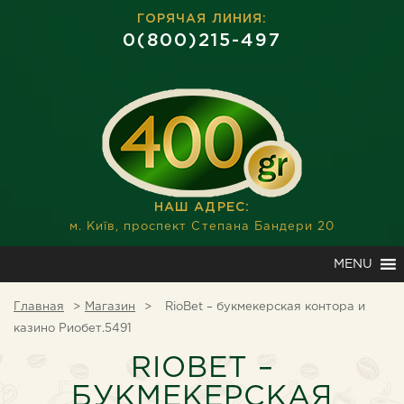
ГОРЯЧАЯ ЛИНИЯ:
0(800)215-497
НАШ АДРЕС:
м. Київ, проспект Степана Бандери 20
MENU
Главная
Магазин
RioBet – букмекерская контора и
казино Риобет.5491
RIOBET –
БУКМЕКЕРСКАЯ