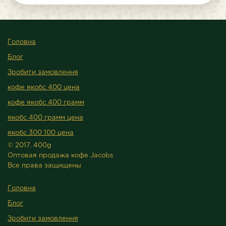
Головна
Блог
Зробити замовлення
кофе якобс 400 цена
кофе якобс 400 грамм
якобс 400 грамм цена
якобс 300 100 цена
© 2017. 400g
Оптовая продажа кофе Jacobs
Все права защищены
Головна
Блог
Зробити замовлення