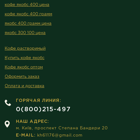
кофе якобс 400 цена
кофе якобс 400 грамм
якобс 400 грамм цена
якобс 300 100 цена
Кофе растворимый
Купить кофе якобс
Кофе якобс оптом
Оформить заказ
Оплата и доставка
ГОРЯЧАЯ ЛИНИЯ:
0(800)215-497
НАШ АДРЕС:
м. Київ, проспект Степана Бандери 20
E-MAIL:
kh61176@gmail.com