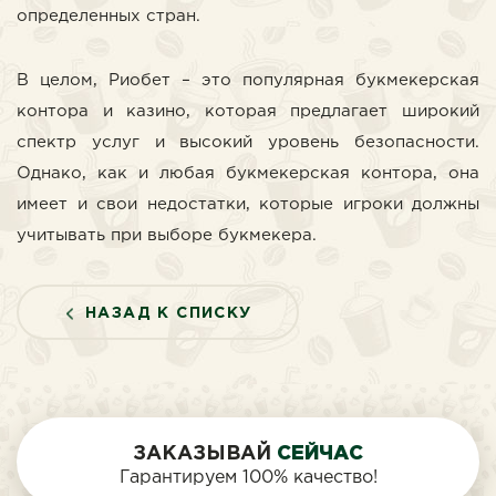
определенных стран.
В целом, Риобет – это популярная букмекерская
контора и казино, которая предлагает широкий
спектр услуг и высокий уровень безопасности.
Однако, как и любая букмекерская контора, она
имеет и свои недостатки, которые игроки должны
учитывать при выборе букмекера.
НАЗАД К СПИСКУ
ЗАКАЗЫВАЙ
СЕЙЧАС
Гарантируем 100% качество!