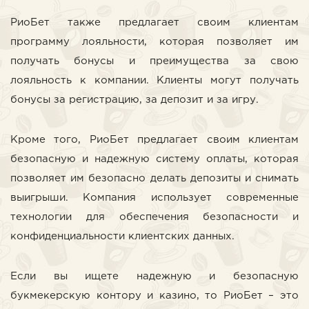
РиоБет также предлагает своим клиентам
программу лояльности, которая позволяет им
получать бонусы и преимущества за свою
лояльность к компании. Клиенты могут получать
бонусы за регистрацию, за депозит и за игру.
Кроме того, РиоБет предлагает своим клиентам
безопасную и надежную систему оплаты, которая
позволяет им безопасно делать депозиты и снимать
выигрыши. Компания использует современные
технологии для обеспечения безопасности и
конфиденциальности клиентских данных.
Если вы ищете надежную и безопасную
букмекерскую контору и казино, то РиоБет – это