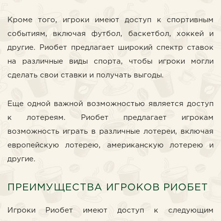
Кроме того, игроки имеют доступ к спортивным
событиям, включая футбол, баскетбол, хоккей и
другие. Риобет предлагает широкий спектр ставок
на различные виды спорта, чтобы игроки могли
сделать свои ставки и получать выгоды.
Еще одной важной возможностью является доступ
к лотереям. Риобет предлагает игрокам
возможность играть в различные лотереи, включая
европейскую лотерею, американскую лотерею и
другие.
ПРЕИМУЩЕСТВА ИГРОКОВ РИОБЕТ
Игроки Риобет имеют доступ к следующим