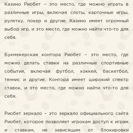
Казино Риобет – это место, где можно играть в
различные игры, включая слоты, карточные игры,
рулетку, покер и другие. Казино имеет огромный
выбор игр, и это место, где можно найти что-то для
себя.
Букмекерская контора Риобет – это место, где
можно делать ставки на различные спортивные
события, включая футбол, хоккей, баскетбол,
теннис и другие. Контора имеет широкий спектр
ставок, и это место, где можно найти что-то для
себя.
Риобет зеркало – это зеркало официального сайта
Риобет, которое позволяет игрокам доступ к играм
и ставкам, не зависящим от блокировки