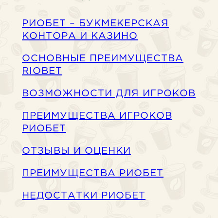
РИОБЕТ – БУКМЕКЕРСКАЯ
КОНТОРА И КАЗИНО
ОСНОВНЫЕ ПРЕИМУЩЕСТВА
RIOBET
ВОЗМОЖНОСТИ ДЛЯ ИГРОКОВ
ПРЕИМУЩЕСТВА ИГРОКОВ
РИОБЕТ
ОТЗЫВЫ И ОЦЕНКИ
ПРЕИМУЩЕСТВА РИОБЕТ
НЕДОСТАТКИ РИОБЕТ