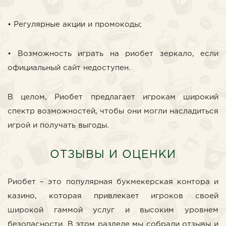
• Регулярные акции и промокоды;
• Возможность играть на риобет зеркало, если
официальный сайт недоступен.
В целом, Риобет предлагает игрокам широкий
спектр возможностей, чтобы они могли насладиться
игрой и получать выгоды.
ОТЗЫВЫ И ОЦЕНКИ
Риобет – это популярная букмекерская контора и
казино, которая привлекает игроков своей
широкой гаммой услуг и высоким уровнем
безопасности. В этом разделе мы собрали отзывы и