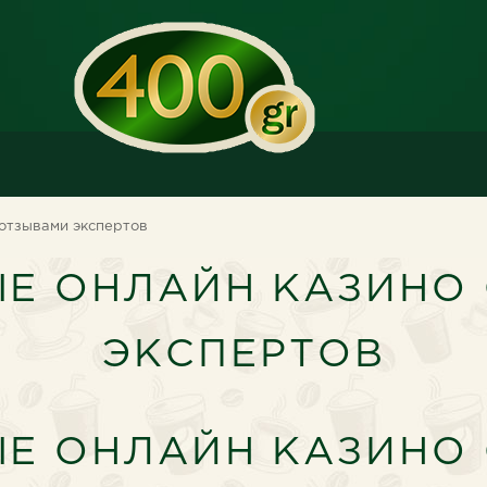
отзывами экспертов
Е ОНЛАЙН КАЗИНО
ЭКСПЕРТОВ
Е ОНЛАЙН КАЗИНО