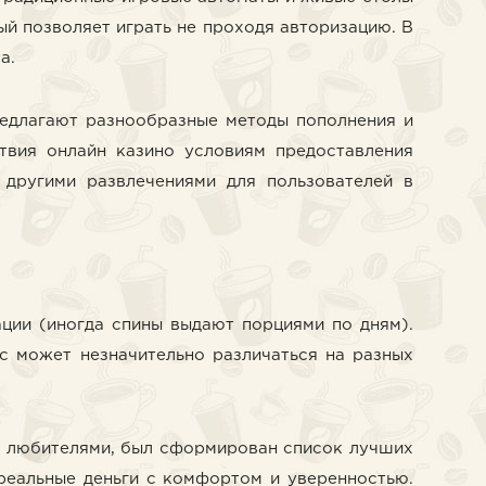
й позволяет играть не проходя авторизацию. В
а.
редлагают разнообразные методы пополнения и
ствия онлайн казино условиям предоставления
 другими развлечениями для пользователей в
ции (иногда спины выдают порциями по дням).
сс может незначительно различаться на разных
ми любителями, был сформирован список лучших
 реальные деньги с комфортом и уверенностью.