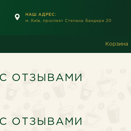
НАШ АДРЕС:
м. Київ, проспект Степана Бандери 20
Корзина
 С ОТЗЫВАМИ
 С ОТЗЫВАМИ