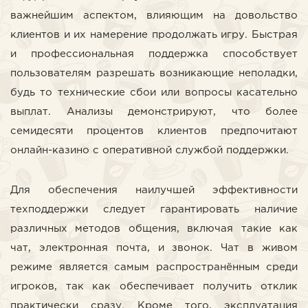
важнейшим аспектом, влияющим на довольство
клиентов и их намерение продолжать игру. Быстрая
и профессиональная поддержка способствует
пользователям разрешать возникающие неполадки,
будь то технические сбои или вопросы касательно
выплат. Анализы демонстрируют, что более
семидесяти процентов клиентов предпочитают
онлайн-казино с оперативной службой поддержки.
Для обеспечения наилучшей эффективности
техподдержки следует гарантировать наличие
различных методов общения, включая такие как
чат, электронная почта, и звонок. Чат в живом
режиме является самым распространённым среди
игроков, так как обеспечивает получить отклик
практически сразу. Кроме того, эксплуатация