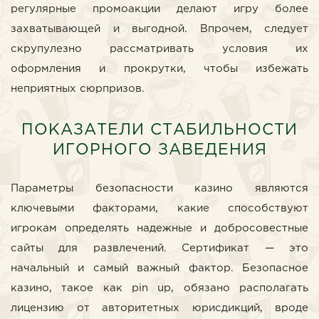
регулярные промоакции делают игру более
захватывающей и выгодной. Впрочем, следует
скрупулезно рассматривать условия их
оформления и прокрутки, чтобы избежать
неприятных сюрпризов.
ПОКАЗАТЕЛИ СТАБИЛЬНОСТИ
ИГОРНОГО ЗАВЕДЕНИЯ
Параметры безопасности казино являются
ключевыми факторами, какие способствуют
игрокам определять надежные и добросовестные
сайты для развлечений. Сертификат — это
начальный и самый важный фактор. Безопасное
казино, такое как pin up, обязано располагать
лицензию от авторитетных юрисдикций, вроде