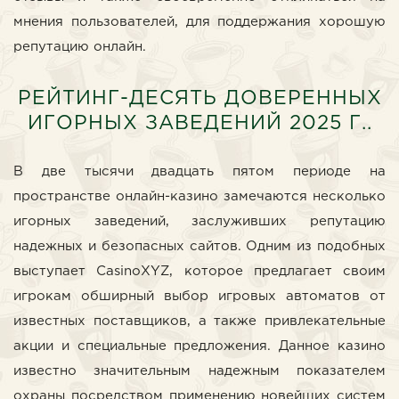
мнения пользователей, для поддержания хорошую
репутацию онлайн.
РЕЙТИНГ-ДЕСЯТЬ ДОВЕРЕННЫХ
ИГОРНЫХ ЗАВЕДЕНИЙ 2025 Г..
В две тысячи двадцать пятом периоде на
пространстве онлайн-казино замечаются несколько
игорных заведений, заслуживших репутацию
надежных и безопасных сайтов. Одним из подобных
выступает CasinoXYZ, которое предлагает своим
игрокам обширный выбор игровых автоматов от
известных поставщиков, а также привлекательные
акции и специальные предложения. Данное казино
известно значительным надежным показателем
охраны посредством применению новейших систем