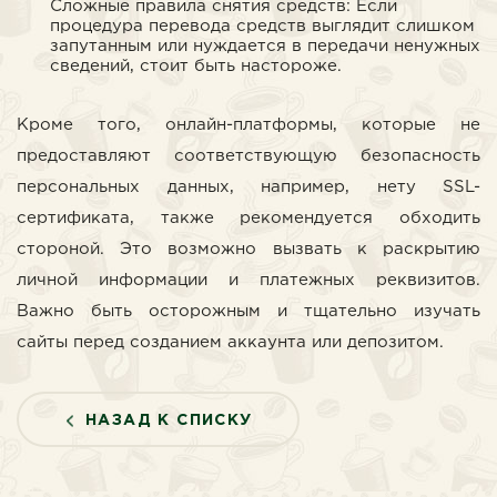
Сложные правила снятия средств: Если
процедура перевода средств выглядит слишком
запутанным или нуждается в передачи ненужных
сведений, стоит быть настороже.
Кроме того, онлайн-платформы, которые не
предоставляют соответствующую безопасность
персональных данных, например, нету SSL-
сертификата, также рекомендуется обходить
стороной. Это возможно вызвать к раскрытию
личной информации и платежных реквизитов.
Важно быть осторожным и тщательно изучать
сайты перед созданием аккаунта или депозитом.
НАЗАД К СПИСКУ