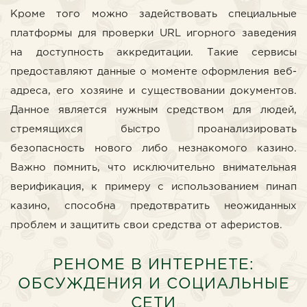
Кроме того можно задействовать специальные
платформы для проверки URL игорного заведения
на доступность аккредитации. Такие сервисы
предоставляют данные о моменте оформления веб-
адреса, его хозяине и существовании документов.
Данное является нужным средством для людей,
стремящихся быстро проанализировать
безопасность нового либо незнакомого казино.
Важно помнить, что исключительно внимательная
верификация, к примеру с использованием пинап
казино, способна предотвратить неожиданных
проблем и защитить свои средства от аферистов.
РЕНОМЕ В ИНТЕРНЕТЕ:
ОБСУЖДЕНИЯ И СОЦИАЛЬНЫЕ
СЕТИ