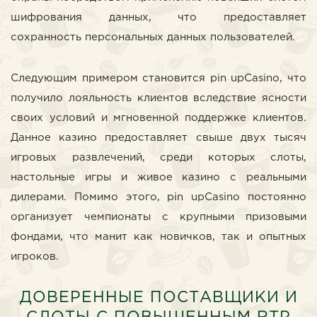
шифрования данных, что предоставляет
сохранность персональных данных пользователей.
Следующим примером становится pin upCasino, что
получило лояльность клиентов вследствие ясности
своих условий и мгновенной поддержке клиентов.
Данное казино предоставляет свыше двух тысяч
игровых развлечений, среди которых слоты,
настольные игры и живое казино с реальными
дилерами. Помимо этого, pin upCasino постоянно
организует чемпионаты с крупными призовыми
фондами, что манит как новичков, так и опытных
игроков.
ДОВЕРЕННЫЕ ПОСТАВЩИКИ И