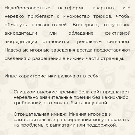
Недобросовестные платформы азартных игр
нередко прибегают к множество трюков, чтобы
обмануть пользователей. Во-первых, отсутствие
аккредитации или обладание фиктивной
аккредитации становится тревожным сигналом.
Надежные игорные заведения всегда предоставляют
сведения о разрешении в нижней части страницы.
Иные характеристики включают в себя:
Слишком высокие премии: Если сайт предлагает
нереально значительные премии без каких-либо
требований, это может быть ловушкой.
Отрицательная имидж: Мнения игроков и
самостоятельные ранжирования могут показать
на проблемы с выплатами или поддержкой.