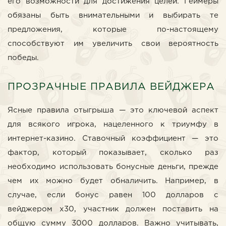
его возможности для достижения целей. Геймеры
обязаны быть внимательными и выбирать те
предложения, которые по-настоящему
способствуют им увеличить свои вероятность
победы.
ПРОЗРАЧНЫЕ ПРАВИЛА ВЕЙДЖЕРА
Ясные правила отыгрыша — это ключевой аспект
для всякого игрока, нацеленного к триумфу в
интернет-казино. Ставочный коэффициент — это
фактор, который показывает, сколько раз
необходимо использовать бонусные деньги, прежде
чем их можно будет обналичить. Например, в
случае, если бонус равен 100 долларов с
вейджером x30, участник должен поставить на
общую сумму 3000 долларов. Важно учитывать,