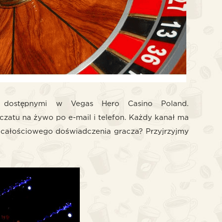
a dostępnymi w Vegas Hero Casino Poland.
zatu na żywo po e-mail i telefon. Każdy kanał ma
a całościowego doświadczenia gracza? Przyjrzyjmy