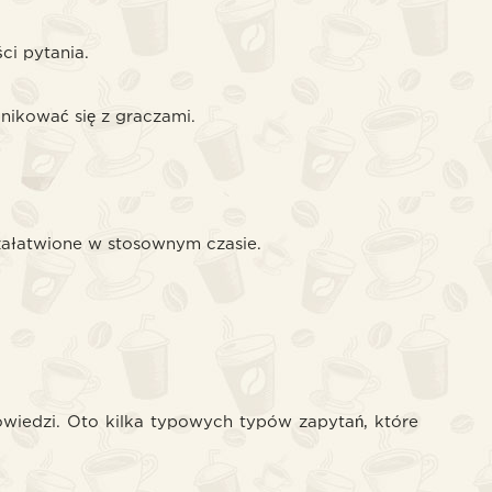
ci pytania.
nikować się z graczami.
 załatwione w stosownym czasie.
owiedzi. Oto kilka typowych typów zapytań, które