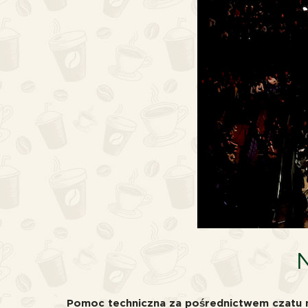
Pomoc techniczna za pośrednictwem czatu 