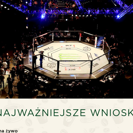
NAJWAŻNIEJSZE WNIOSK
na żywo