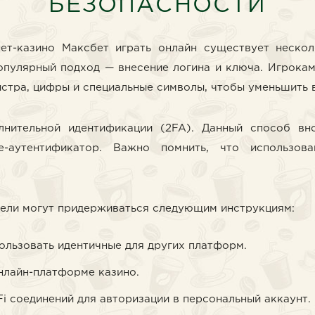
БЕЗОПАСНОСТИ
ет-казино Максбет играть онлайн существует неско
популярный подход — внесение логина и ключа. Игрока
стра, цифры и специальные символы, чтобы уменьшить 
нительной идентификации (2FA). Данный способ вно
-аутентификатор. Важно помнить, что использова
ели могут придерживаться следующим инструкциям:
ользовать идентичные для других платформ.
нлайн-платформе казино.
i соединений для авторизации в персональный аккаунт.