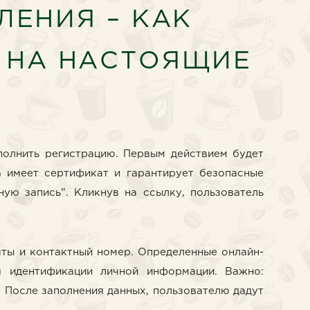
ЕНИЯ – КАК
 НА НАСТОЯЩИЕ
ыполнить регистрацию. Первым действием будет
 имеет сертификат и гарантирует безопасные
ую запись”. Кликнув на ссылку, пользователь
ты и контактный номер. Определенные онлайн-
я идентификации личной информации. Важно:
 После заполнения данных, пользователю дадут