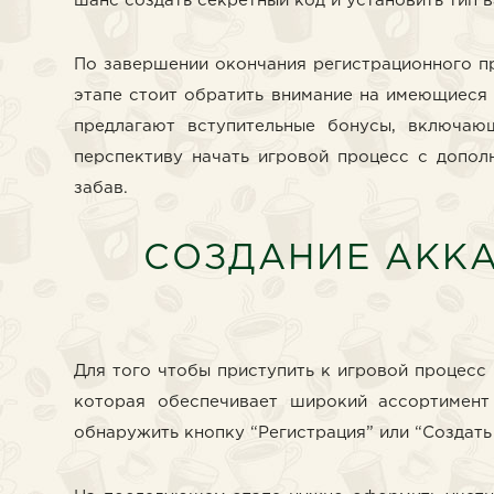
шанс создать секретный код и установить тип 
По завершении окончания регистрационного пр
этапе стоит обратить внимание на имеющиеся
предлагают вступительные бонусы, включаю
перспективу начать игровой процесс с допол
забав.
СОЗДАНИЕ АККА
Для того чтобы приступить к игровой процесс 
которая обеспечивает широкий ассортимент
обнаружить кнопку “Регистрация” или “Создать