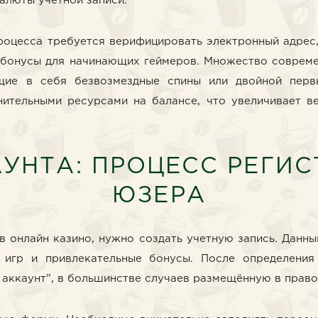
валюты учетной записи.
оцесса требуется верифицировать электронный адрес, 
 бонусы для начинающих геймеров. Множество соврем
щие в себя безвозмездные спины или двойной первы
нительными ресурсами на балансе, что увеличивает в
УНТА: ПРОЦЕСС РЕГИ
ЮЗЕРА
в онлайн казино, нужно создать учетную запись. Данн
 игр и привлекательные бонусы. После определения
 аккаунт”, в большинстве случаев размещённую в право