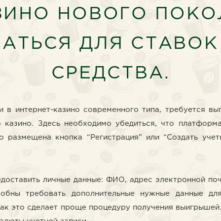
ЗИНО НОВОГО ПОКОЛ
ВАТЬСЯ ДЛЯ СТАВОК
СРЕДСТВА.
и в интернет-казино современного типа, требуется в
 казино. Здесь необходимо убедиться, что платформа
о размещена кнопка “Регистрация” или “Создать учетн
оставить личные данные: ФИО, адрес электронной поч
собны требовать дополнительные нужные данные дл
ак это сделает проще процедуру получения выигрышей.