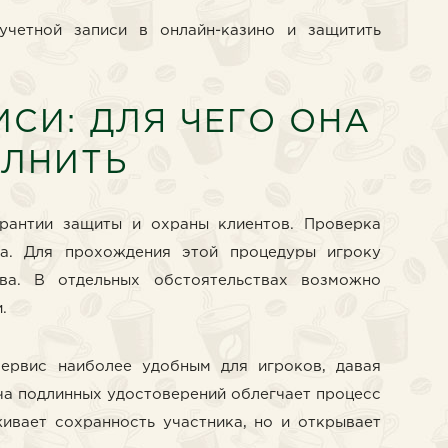
учетной записи в онлайн-казино и защитить
СИ: ДЛЯ ЧЕГО ОНА
ОЛНИТЬ
рантии защиты и охраны клиентов. Проверка
та. Для прохождения этой процедуры игроку
ва. В отдельных обстоятельствах возможно
.
ервис наиболее удобным для игроков, давая
ача подлинных удостоверений облегчает процесс
ивает сохранность участника, но и открывает