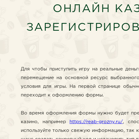
ОНЛАЙН КА
ЗАРЕГИСТРИРО
Для чтобы приступить игру на реальные деньг
перемещение на основной ресурс выбранного
условия для игры. На первой странице обычн
переходит к оформлению формы.
Во время оформления формы нужно будет пред
казино, например
https://reab-grozny.ru/
, спо
используйте только свежую информацию, так к