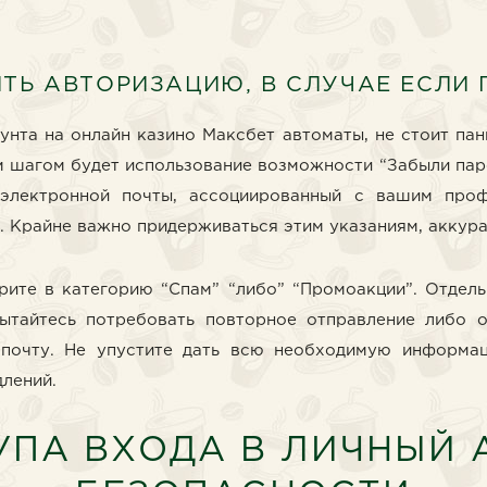
ТЬ АВТОРИЗАЦИЮ, В СЛУЧАЕ ЕСЛИ
аунта на онлайн казино Максбет автоматы, не стоит п
 шагом будет использование возможности “Забыли паро
электронной почты, ассоциированный с вашим проф
. Крайне важно придерживаться этим указаниям, аккура
рите в категорию “Спам” “либо” “Промоакции”. Отдель
пытайтесь потребовать повторное отправление либо 
 почту. Не упустите дать всю необходимую информа
лений.
ПА ВХОДА В ЛИЧНЫЙ 