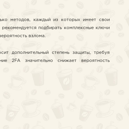
лько методов, каждый из которых имеет свои
м рекомендуется подбирать комплексные ключи
вероятность взлома.
сит дополнительный степень защиты, требуя
ние 2FA значительно снижает вероятность