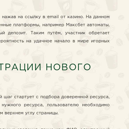
нажав на ссылку в email от казино. На данном
енные платформы, например Максбет автоматы,
й депозит. Таким путём, участник обретаeт
ероятность на удачное начало в мире игорных
СТРАЦИИ НОВОГО
ый шаг стартует с подбора доверенной ресурса,
 нужного ресурса, пользователю необходимо
м верхнем углу страницы.