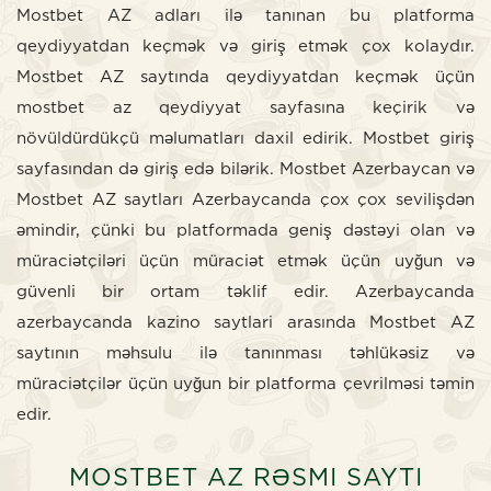
Mostbet AZ adları ilə tanınan bu platforma
qeydiyyatdan keçmək və giriş etmək çox kolaydır.
Mostbet AZ saytında qeydiyyatdan keçmək üçün
mostbet az qeydiyyat sayfasına keçirik və
növüldürdükçü məlumatları daxil edirik. Mostbet giriş
sayfasından də giriş edə bilərik. Mostbet Azerbaycan və
Mostbet AZ saytları Azerbaycanda çox çox sevilişdən
əmindir, çünki bu platformada geniş dəstəyi olan və
müraciətçiləri üçün müraciət etmək üçün uyğun və
güvenli bir ortam təklif edir. Azerbaycanda
azerbaycanda kazino saytlari arasında Mostbet AZ
saytının məhsulu ilə tanınması təhlükəsiz və
müraciətçilər üçün uyğun bir platforma çevrilməsi təmin
edir.
MOSTBET AZ RƏSMI SAYTI