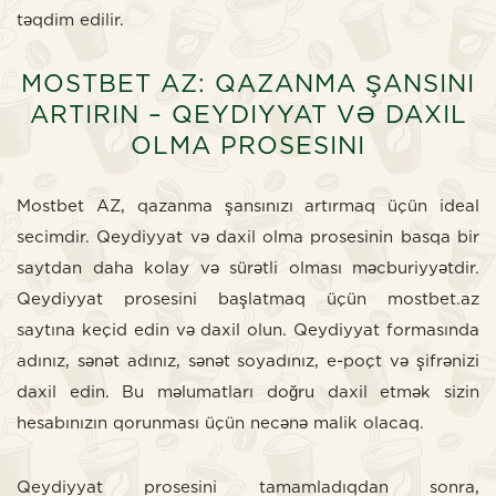
təqdim edilir.
MOSTBET AZ: QAZANMA ŞANSINI
ARTIRIN – QEYDIYYAT VƏ DAXIL
OLMA PROSESINI
Mostbet AZ, qazanma şansınızı artırmaq üçün ideal
secimdir. Qeydiyyat və daxil olma prosesinin basqa bir
saytdan daha kolay və sürətli olması məcburiyyətdir.
Qeydiyyat prosesini başlatmaq üçün mostbet.az
saytına keçid edin və daxil olun. Qeydiyyat formasında
adınız, sənət adınız, sənət soyadınız, e-poçt və şifrənizi
daxil edin. Bu məlumatları doğru daxil etmək sizin
hesabınızın qorunması üçün necənə malik olacaq.
Qeydiyyat prosesini tamamladıqdan sonra,