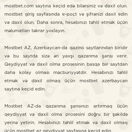
mostbet.com saytına keçid edə bilərsiniz və daxil olun.
mostbet giriş sayfasında e-poçt və şifrənizi daxil edin
və daxil olun. Daha sonra, hesabınızı təhlil etmək üçün
məlumatları təkrar yoxlayın.
Mostbet AZ, Azerbaycan-da qazino saytlarından biridir
və bu saytda sizə ən yaxşı qazanma şansı verir.
Qeydiyyat və daxil olma prosesinin basqa bir saytdan
daha kolay olması məcburiyyətdir. Hesabınızı təhlil
etmək və daxil olmaq üçün mostbet azerbaycan
saytına keçid edin.
Mostbet AZ-da qazanma şansınızı artırmaq üçün
qeydiyyat və daxil olma prosesini doğru bir şəkildə
yerinə yetirin. Hesabınızı təhlil etmək və daxil olmaq
üçün mostbet az qeydiyyat sayfasına keçid edin.