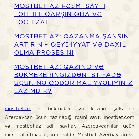
MOSTBET AZ RƏSMI SAYTI
TƏHLILI: QARŞINIQDA VƏ
TƏCHIZATI
MOSTBET AZ: QAZANMA ŞANSINI
ARTIRIN – QEYDIYYAT VƏ DAXIL
OLMA PROSESINI
MOSTBET AZ: QAZINO VƏ
BUKMEKERINGIZDƏN ISTIFADƏ
ÜÇÜN NƏ QƏDƏR MALIYYƏLIYINIZ
LAZIMDIR?
mostbet az
– bukmeker və kazino şirkətinin
Azerbaycan üçün hazırladığı rəsmi sayt. mostbet.com
və mostbet.az adlı saytlar, Azerbaycanlılar üçün
müraciət etmək üçün idealdir. Mostbet Azerbaycan və