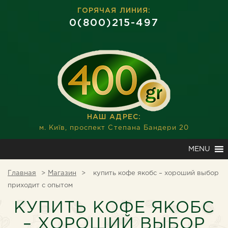
ГОРЯЧАЯ ЛИНИЯ:
0(800)215-497
НАШ АДРЕС:
м. Київ, проспект Степана Бандери 20
MENU
Главная
Магазин
купить кофе якобс – хороший выбор
приходит с опытом
КУПИТЬ КОФЕ ЯКОБС
– ХОРОШИЙ ВЫБОР