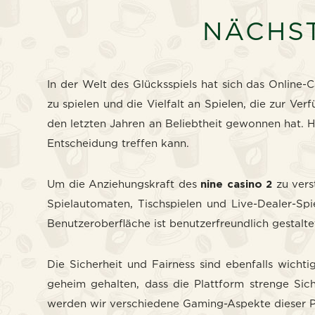
NÄCHST
In der Welt des Glücksspiels hat sich das Online-
zu spielen und die Vielfalt an Spielen, die zur Ve
den letzten Jahren an Beliebtheit gewonnen hat. Hi
Entscheidung treffen kann.
Um die Anziehungskraft des
nine casino 2
zu vers
Spielautomaten, Tischspielen und Live-Dealer-Spi
Benutzeroberfläche ist benutzerfreundlich gestalt
Die Sicherheit und Fairness sind ebenfalls wich
geheim gehalten, dass die Plattform strenge Sich
werden wir verschiedene Gaming-Aspekte dieser Pla