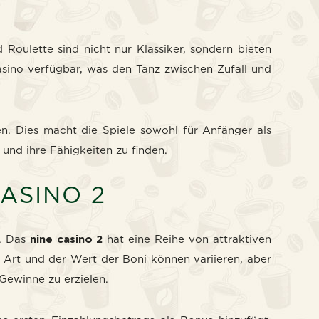
 Roulette sind nicht nur Klassiker, sondern bieten
-Casino verfügbar, was den Tanz zwischen Zufall und
en. Dies macht die Spiele sowohl für Anfänger als
 und ihre Fähigkeiten zu finden.
ASINO 2
n. Das
nine casino 2
hat eine Reihe von attraktiven
e Art und der Wert der Boni können variieren, aber
 Gewinne zu erzielen.