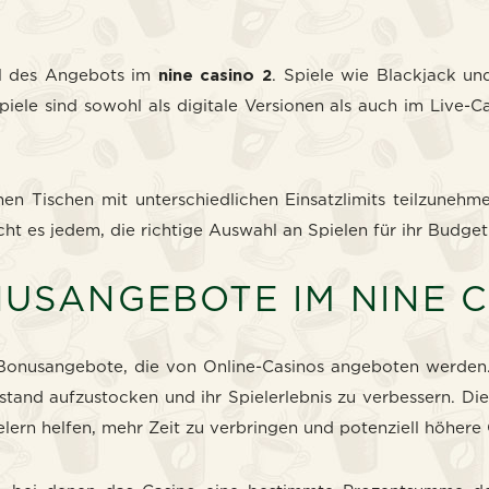
eil des Angebots im
nine casino 2
. Spiele wie Blackjack und
Spiele sind sowohl als digitale Versionen als auch im Live
nen Tischen mit unterschiedlichen Einsatzlimits teilzunehm
ht es jedem, die richtige Auswahl an Spielen für ihr Budget
NUSANGEBOTE IM NINE C
e Bonusangebote, die von Online-Casinos angeboten werde
stand aufzustocken und ihr Spielerlebnis zu verbessern. Di
elern helfen, mehr Zeit zu verbringen und potenziell höhere