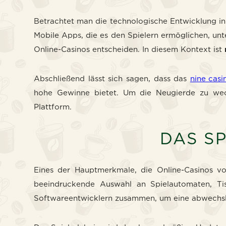
Betrachtet man die technologische Entwicklung in d
Mobile Apps, die es den Spielern ermöglichen, unt
Online-Casinos entscheiden. In diesem Kontext ist
Abschließend lässt sich sagen, dass das
nine casi
hohe Gewinne bietet. Um die Neugierde zu weck
Plattform.
DAS SP
Eines der Hauptmerkmale, die Online-Casinos von
beeindruckende Auswahl an Spielautomaten, Tis
Softwareentwicklern zusammen, um eine abwechslun