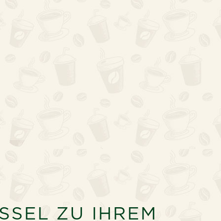
SSEL ZU IHREM