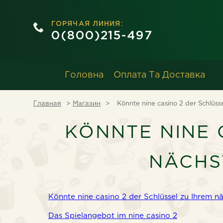
ГОРЯЧАЯ ЛИНИЯ:
0(800)215-497
Головна
Оплата Та Доставка
Главная
Магазин
Könnte nine casino 2 der Schlüs
KÖNNTE NINE 
NÄCHS
Könnte nine casino 2 der Schlüssel zu Ihrem 
Das Spielangebot im nine casino 2