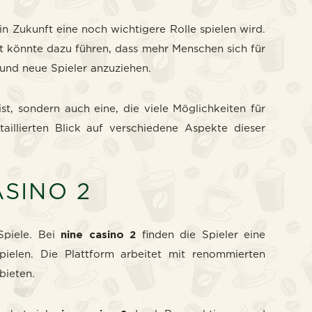
in Zukunft eine noch wichtigere Rolle spielen wird.
ät könnte dazu führen, dass mehr Menschen sich für
und neue Spieler anzuziehen.
st, sondern auch eine, die viele Möglichkeiten für
llierten Blick auf verschiedene Aspekte dieser
ASINO 2
Spiele. Bei
nine casino 2
finden die Spieler eine
ielen. Die Plattform arbeitet mit renommierten
bieten.