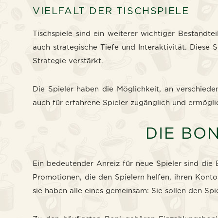
VIELFALT DER TISCHSPIELE
Tischspiele sind ein weiterer wichtiger Bestandt
auch strategische Tiefe und Interaktivität. Diese 
Strategie verstärkt.
Die Spieler haben die Möglichkeit, an verschiede
auch für erfahrene Spieler zugänglich und ermöglic
DIE BO
Ein bedeutender Anreiz für neue Spieler sind di
Promotionen, die den Spielern helfen, ihren Konto
sie haben alle eines gemeinsam: Sie sollen den Spi