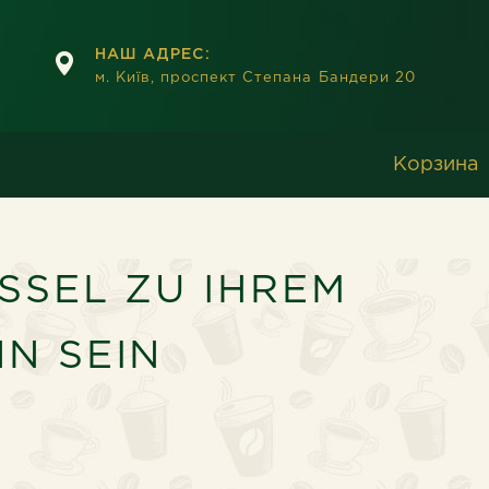
НАШ АДРЕС:
м. Київ, проспект Степана Бандери 20
Корзина
SSEL ZU IHREM
 SEIN