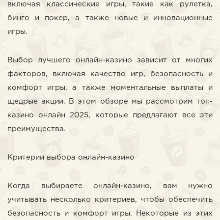
включая классические игры, такие как рулетка,
бинго и покер, а также новые и инновационные
игры.
Выбор лучшего онлайн-казино зависит от многих
факторов, включая качество игр, безопасность и
комфорт игры, а также моментальные выплаты и
щедрые акции. В этом обзоре мы рассмотрим топ-
казино онлайн 2025, которые предлагают все эти
преимущества.
Критерии выбора онлайн-казино
Когда выбираете онлайн-казино, вам нужно
учитывать несколько критериев, чтобы обеспечить
безопасность и комфорт игры. Некоторые из этих