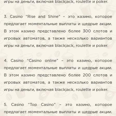
игры на деньги, включая blackjack, roulette и poker.
3. Casino “Rise and Shine” – это казино, которое
предлагает моментальные выплаты и щедрые акции.
В этом казино представлено более 300 слотов и
игровых автоматов, а также несколько вариантов
игры на деньги, включая blackjack, roulette и poker.
4. Casino “Casino online” – это казино, которое
предлагает моментальные выплаты и щедрые акции.
В этом казино представлено более 200 слотов и
игровых автоматов, а также несколько вариантов
игры на деньги, включая blackjack, roulette и poker.
5. Casino “Top Casino” – это казино, которое
предлагает моментальные выплаты и щедрые акции.