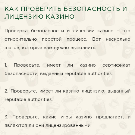
КАК ПРОВЕРИТЬ БЕЗОПАСНОСТЬ И
ЛИЦЕНЗИЮ КАЗИНО
Проверка безопасности и лицензии казино – это
относительно простой процесс. Вот несколько
шагов, которые вам нужно выполнить:
1. Проверьте, имеет ли казино сертификат
безопасности, выданный reputable authorities.
2. Проверьте, имеет ли казино лицензию, выданный
reputable authorities.
3. Проверьте, какие игры казино предлагает, и
являются ли они лицензированными.