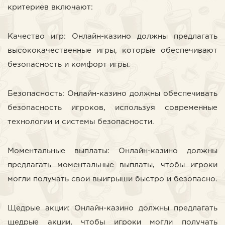
критериев включают:
Качество игр: Онлайн-казино должны предлагать
высококачественные игры, которые обеспечивают
безопасность и комфорт игры.
Безопасность: Онлайн-казино должны обеспечивать
безопасность игроков, используя современные
технологии и системы безопасности.
Моментальные выплаты: Онлайн-казино должны
предлагать моментальные выплаты, чтобы игроки
могли получать свои выигрыши быстро и безопасно.
Щедрые акции: Онлайн-казино должны предлагать
щедрые акции, чтобы игроки могли получать