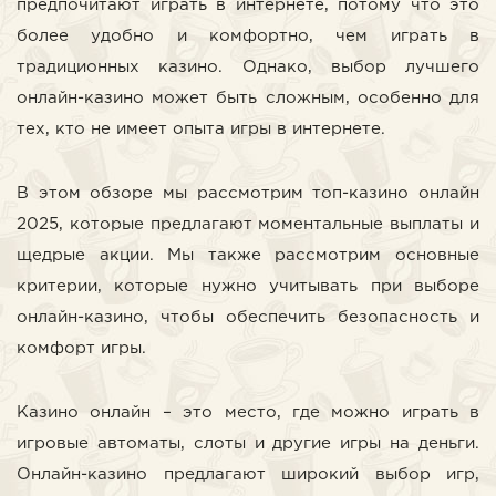
предпочитают играть в интернете, потому что это
более удобно и комфортно, чем играть в
традиционных казино. Однако, выбор лучшего
онлайн-казино может быть сложным, особенно для
тех, кто не имеет опыта игры в интернете.
В этом обзоре мы рассмотрим топ-казино онлайн
2025, которые предлагают моментальные выплаты и
щедрые акции. Мы также рассмотрим основные
критерии, которые нужно учитывать при выборе
онлайн-казино, чтобы обеспечить безопасность и
комфорт игры.
Казино онлайн – это место, где можно играть в
игровые автоматы, слоты и другие игры на деньги.
Онлайн-казино предлагают широкий выбор игр,