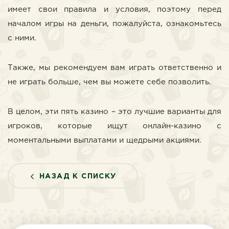
имеет свои правила и условия, поэтому перед
началом игры на деньги, пожалуйста, ознакомьтесь
с ними.
Также, мы рекомендуем вам играть ответственно и
не играть больше, чем вы можете себе позволить.
В целом, эти пять казино – это лучшие варианты для
игроков, которые ищут онлайн-казино с
моментальными выплатами и щедрыми акциями.
НАЗАД К СПИСКУ