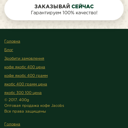
ЗАКАЗЫВАЙ
СЕЙЧАС
Гарантируем 100% качество!
Головна
Блог
Зробити замовлення
кофе якобс 400 цена
кофе якобс 400 грамм
якобс 400 грамм цена
якобс 300 100 цена
© 2017. 400g
Оптовая продажа кофе Jacobs
Все права защищены
Головна