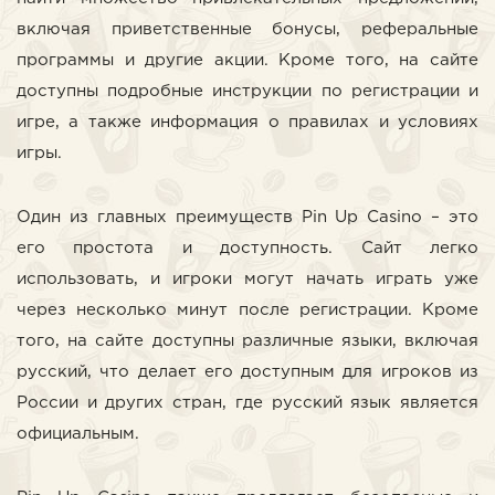
включая приветственные бонусы, реферальные
программы и другие акции. Кроме того, на сайте
доступны подробные инструкции по регистрации и
игре, а также информация о правилах и условиях
игры.
Один из главных преимуществ Pin Up Casino – это
его простота и доступность. Сайт легко
использовать, и игроки могут начать играть уже
через несколько минут после регистрации. Кроме
того, на сайте доступны различные языки, включая
русский, что делает его доступным для игроков из
России и других стран, где русский язык является
официальным.