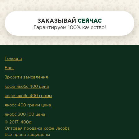
ЗАКАЗЫВАЙ
СЕЙЧАС
Гарантируем 100% качество!
Головна
Блог
Зробити замовлення
кофе якобс 400 цена
кофе якобс 400 грамм
якобс 400 грамм цена
якобс 300 100 цена
© 2017. 400g
Оптовая продажа кофе Jacobs
Все права защищены