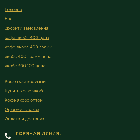
Головна
Блог
Зробити замовлення
кофе якобс 400 цена
кофе якобс 400 грамм
якобс 400 грамм цена
якобс 300 100 цена
Кофе растворимый
Купить кофе якобс
Кофе якобс оптом
Оформить заказ
Оплата и доставка
ГОРЯЧАЯ ЛИНИЯ: