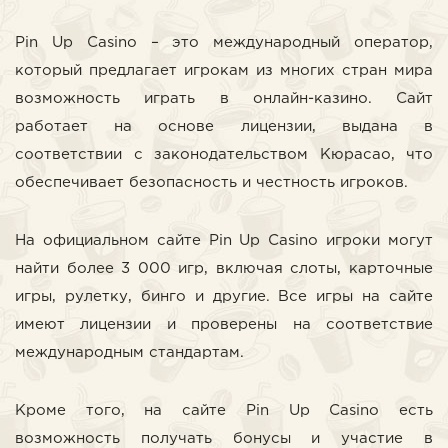
Pin Up Casino – это международный оператор,
который предлагает игрокам из многих стран мира
возможность играть в онлайн-казино. Сайт
работает на основе лицензии, выдана в
соответствии с законодательством Кюрасао, что
обеспечивает безопасность и честность игроков.
На официальном сайте Pin Up Casino игроки могут
найти более 3 000 игр, включая слоты, карточные
игры, рулетку, бинго и другие. Все игры на сайте
имеют лицензии и проверены на соответствие
международным стандартам.
Кроме того, на сайте Pin Up Casino есть
возможность получать бонусы и участие в