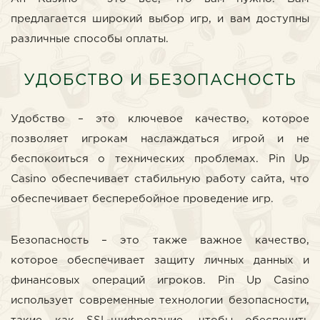
предлагается широкий выбор игр, и вам доступны
различные способы оплаты.
УДОБСТВО И БЕЗОПАСНОСТЬ
Удобство – это ключевое качество, которое
позволяет игрокам наслаждаться игрой и не
беспокоиться о технических проблемах. Pin Up
Casino обеспечивает стабильную работу сайта, что
обеспечивает бесперебойное проведение игр.
Безопасность – это также важное качество,
которое обеспечивает защиту личных данных и
финансовых операций игроков. Pin Up Casino
использует современные технологии безопасности,