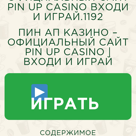
PIN UP CASINO ВХОДИ
И ИГРАЙ.1192
ПИН АП КАЗИНО –
ОФИЦИАЛЬНЫЙ САЙТ
PIN UP CASINO |
ВХОДИ И ИГРАЙ
ИГРАТЬ
СОДЕРЖИМОЕ