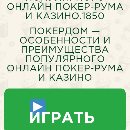
ОНЛАЙН ПОКЕР-РУМА
И КАЗИНО.1850
ПОКЕРДОМ —
ОСОБЕННОСТИ И
ПРЕИМУЩЕСТВА
ПОПУЛЯРНОГО
ОНЛАЙН ПОКЕР-РУМА
И КАЗИНО
ИГРАТЬ