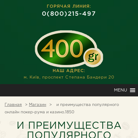
ГОРЯЧАЯ ЛИНИЯ:
0(800)215-497
НАШ АДРЕС:
м. Київ, проспект Степана Бандери 20
MENU
Главная
Магазин
и преимущества популярного
онлайн покер-рума и казино.1850
И ПРЕИМУЩЕСТВА
ПОПУЛЯРНОГО