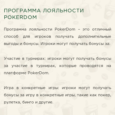
ПРОГРАММА ЛОЯЛЬНОСТИ
POKERDOM
Программа лояльности PokerDom – это отличный
способ для игроков получать дополнительные
выгоды и бонусы. Игроки могут получать бонусы за:
Участие в турнирах: игроки могут получать бонусы
за участие в турнирах, которые проводятся на
платформе PokerDom.
Игра в конкретные игры: игроки могут получать
бонусы за игру в конкретные игры, такие как покер,
рулетка, бинго и другие.