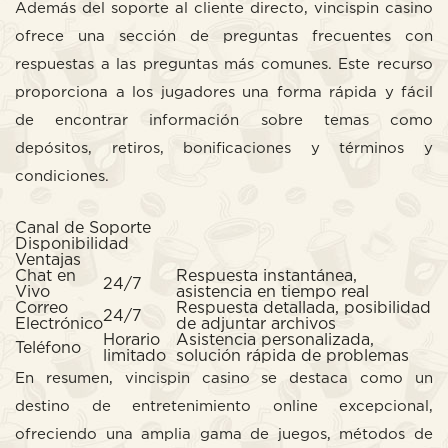
Además del soporte al cliente directo, vincispin casino
ofrece una sección de preguntas frecuentes con
respuestas a las preguntas más comunes. Este recurso
proporciona a los jugadores una forma rápida y fácil
de encontrar información sobre temas como
depósitos, retiros, bonificaciones y términos y
condiciones.
Canal de Soporte
Disponibilidad
Ventajas
Chat en
Respuesta instantánea,
24/7
Vivo
asistencia en tiempo real
Correo
Respuesta detallada, posibilidad
24/7
Electrónico
de adjuntar archivos
Horario
Asistencia personalizada,
Teléfono
limitado
solución rápida de problemas
En resumen, vincispin casino se destaca como un
destino de entretenimiento online excepcional,
ofreciendo una amplia gama de juegos, métodos de