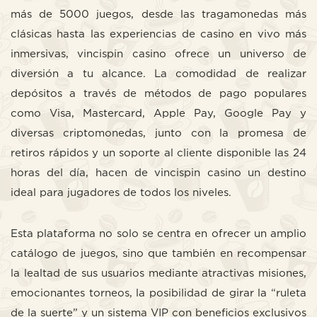
más de 5000 juegos, desde las tragamonedas más
clásicas hasta las experiencias de casino en vivo más
inmersivas, vincispin casino ofrece un universo de
diversión a tu alcance. La comodidad de realizar
depósitos a través de métodos de pago populares
como Visa, Mastercard, Apple Pay, Google Pay y
diversas criptomonedas, junto con la promesa de
retiros rápidos y un soporte al cliente disponible las 24
horas del día, hacen de vincispin casino un destino
ideal para jugadores de todos los niveles.
Esta plataforma no solo se centra en ofrecer un amplio
catálogo de juegos, sino que también en recompensar
la lealtad de sus usuarios mediante atractivas misiones,
emocionantes torneos, la posibilidad de girar la “ruleta
de la suerte” y un sistema VIP con beneficios exclusivos