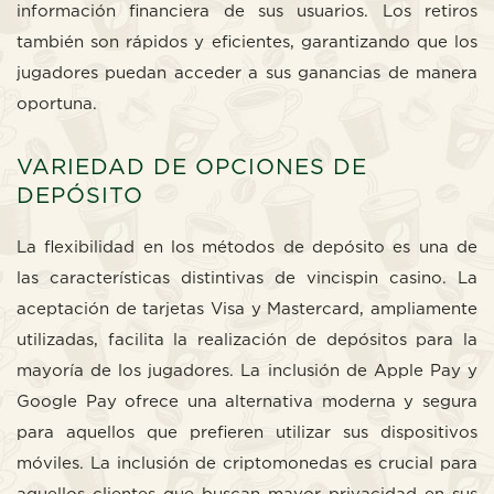
información financiera de sus usuarios. Los retiros
también son rápidos y eficientes, garantizando que los
jugadores puedan acceder a sus ganancias de manera
oportuna.
VARIEDAD DE OPCIONES DE
DEPÓSITO
La flexibilidad en los métodos de depósito es una de
las características distintivas de vincispin casino. La
aceptación de tarjetas Visa y Mastercard, ampliamente
utilizadas, facilita la realización de depósitos para la
mayoría de los jugadores. La inclusión de Apple Pay y
Google Pay ofrece una alternativa moderna y segura
para aquellos que prefieren utilizar sus dispositivos
móviles. La inclusión de criptomonedas es crucial para