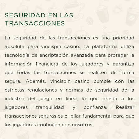
SEGURIDAD EN LAS
TRANSACCIONES
La seguridad de las transacciones es una prioridad
absoluta para vincispin casino. La plataforma utiliza
tecnología de encriptación avanzada para proteger la
información financiera de los jugadores y garantiza
que todas las transacciones se realicen de forma
segura. Además, vincispin casino cumple con las
estrictas regulaciones y normas de seguridad de la
industria del juego en línea, lo que brinda a los
jugadores tranquilidad y confianza. Realizar
transacciones seguras es el pilar fundamental para que
los jugadores continúen con nosotros.