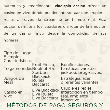
auténtica y emocionante,
vincispin casino
ofrece un
casino en vivo donde pueden interactuar con crupieres
reales a través de streaming en tiempo real. Esta
opción permite a los jugadores disfrutar de la emoción
de un casino físico desde la comodidad de sus
hogares.
Tipo de Juego
Ejemplos
Características
Fruit Fiesta,
Bonificaciones,
Tragamonedas
Book of Ra,
temáticas variadas,
Starburst
jackpots progresivos.
Blackjack,
Juegos de
Estrategia, azar,
Ruleta,
Mesa
diferentes variantes.
Baccarat
Crupieres reales,
Live Blackjack,
Casino en
interacción en tiempo
Live Ruleta,
Vivo
real, ambiente
Live Baccarat
inmersivo.
MÉTODOS DE PAGO SEGUROS Y