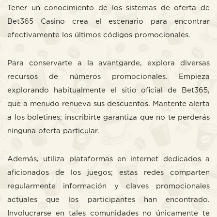
Tener un conocimiento de los sistemas de oferta de
Bet365 Casino crea el escenario para encontrar
efectivamente los últimos códigos promocionales.
Para conservarte a la avantgarde, explora diversas
recursos de números promocionales. Empieza
explorando habitualmente el sitio oficial de Bet365,
que a menudo renueva sus descuentos. Mantente alerta
a los boletines; inscribirte garantiza que no te perderás
ninguna oferta particular.
Además, utiliza plataformas en internet dedicados a
aficionados de los juegos; estas redes comparten
regularmente información y claves promocionales
actuales que los participantes han encontrado.
Involucrarse en tales comunidades no únicamente te