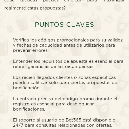
¿qué tácticas puedes emplear para maximizar
realmente estas propuestas?
PUNTOS CLAVES
Verifica los códigos promocionales para su validez
y fechas de caducidad antes de utilizarlos para
prevenir errores.
Entender los requisitos de apuesta es esencial para
retirar ganancias de las recompensas.
Los recién llegados clientes o zonas específicas
pueden calificar solo para ciertas propuestas de
bonificación.
La entrada precisa del código promo durante el
registro es esencial para desbloquear
bonificaciones.
El soporte al usuario de Bet365 está disponible
24/7 para consultas relacionadas con ofertas.