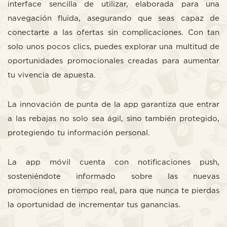
interface sencilla de utilizar, elaborada para una
navegación fluida, asegurando que seas capaz de
conectarte a las ofertas sin complicaciones. Con tan
solo unos pocos clics, puedes explorar una multitud de
oportunidades promocionales creadas para aumentar
tu vivencia de apuesta.
La innovación de punta de la app garantiza que entrar
a las rebajas no solo sea ágil, sino también protegido,
protegiendo tu información personal.
La app móvil cuenta con notificaciones push,
sosteniéndote informado sobre las nuevas
promociones en tiempo real, para que nunca te pierdas
la oportunidad de incrementar tus ganancias.