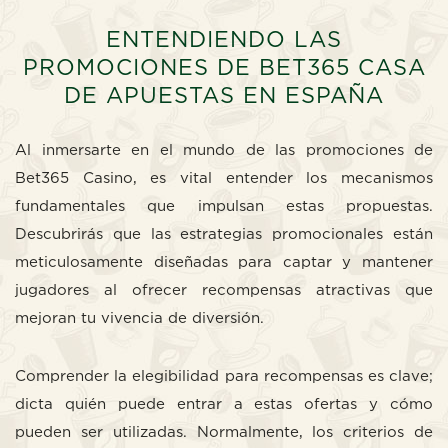
ENTENDIENDO LAS
PROMOCIONES DE BET365 CASA
DE APUESTAS EN ESPAÑA
Al inmersarte en el mundo de las promociones de
Bet365 Casino, es vital entender los mecanismos
fundamentales que impulsan estas propuestas.
Descubrirás que las estrategias promocionales están
meticulosamente diseñadas para captar y mantener
jugadores al ofrecer recompensas atractivas que
mejoran tu vivencia de diversión.
Comprender la elegibilidad para recompensas es clave;
dicta quién puede entrar a estas ofertas y cómo
pueden ser utilizadas. Normalmente, los criterios de