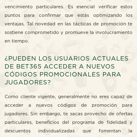
vencimiento particulares. Es esencial verificar estos
puntos para confirmar que estás optimizando los
ventajas. Tal novedad en las tácticas de promoción te
sostiene comprometido y promueve la involucramiento
en tiempo.
¿PUEDEN LOS USUARIOS ACTUALES
DE BET365 ACCEDER A NUEVOS
CÓDIGOS PROMOCIONALES PARA
JUGADORES?
Como cliente vigente, generalmente no eres capaz de
acceder a nuevos códigos de promoción para
jugadores. Sin embargo, te sacas provecho de ofertas
particulares, beneficios del programa de fidelidad y
descuentos individualizadas que fomentan la