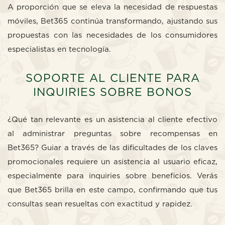
A proporción que se eleva la necesidad de respuestas
móviles, Bet365 continúa transformando, ajustando sus
propuestas con las necesidades de los consumidores
especialistas en tecnología.
SOPORTE AL CLIENTE PARA
INQUIRIES SOBRE BONOS
¿Qué tan relevante es un asistencia al cliente efectivo
al administrar preguntas sobre recompensas en
Bet365? Guiar a través de las dificultades de los claves
promocionales requiere un asistencia al usuario eficaz,
especialmente para inquiries sobre beneficios. Verás
que Bet365 brilla en este campo, confirmando que tus
consultas sean resueltas con exactitud y rapidez.