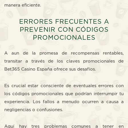
manera eficiente.
ERRORES FRECUENTES A
PREVENIR CON CÓDIGOS
PROMOCIONALES
A aun de la promesa de recompensas rentables,
transitar a través de los claves promocionales de
Bet365 Casino España ofrece sus desafíos.
Es crucial estar consciente de eventuales errores con
los códigos promocionales que podrían interrumpir tu
experiencia. Los fallos a menudo ocurren a causa a
negligencias o confusiones.
Aquí hay tres problemas comunes a tener en