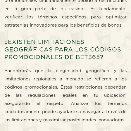
promocionales simultáneamente debido a restricciones
en la gran parte de los casinos. Es fundamental
verificar los términos específicos para optimizar
estrategias innovadoras para los beneficios de bonos.
¿EXISTEN LIMITACIONES
GEOGRÁFICAS PARA LOS CÓDIGOS
PROMOCIONALES DE BET365?
Encontrarás que la elegibilidad geográfica y las
limitaciones regionales a menudo se refieren a los
códigos promocionales. Estas restricciones dependen
de las regulaciones legales en tu ubicación,
asegurando el respeto. Analizar los términos
cuidadosamente puede ayudarte a navegar a través de
las limitaciones y maximizar posibilidades innovadoras.