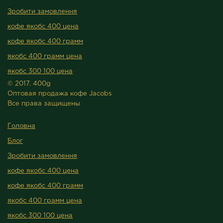
Зробити замовлення
кофе якобс 400 цена
кофе якобс 400 грамм
якобс 400 грамм цена
якобс 300 100 цена
© 2017. 400g
Оптовая продажа кофе Jacobs
Все права защищены
Головна
Блог
Зробити замовлення
кофе якобс 400 цена
кофе якобс 400 грамм
якобс 400 грамм цена
якобс 300 100 цена