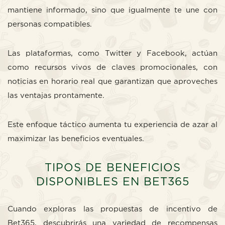
mantiene informado, sino que igualmente te une con
personas compatibles.
Las plataformas, como Twitter y Facebook, actúan
como recursos vivos de claves promocionales, con
noticias en horario real que garantizan que aproveches
las ventajas prontamente.
Este enfoque táctico aumenta tu experiencia de azar al
maximizar las beneficios eventuales.
TIPOS DE BENEFICIOS
DISPONIBLES EN BET365
Cuando exploras las propuestas de incentivo de
Bet365, descubrirás una variedad de recompensas