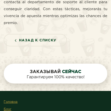
contacta al departamento de soporte al cliente para
conseguir claridad. Con estas tácticas, mejorarás tu
vivencia de apuesta mientras optimizas las chances de
premio.
НАЗАД К СПИСКУ
ЗАКАЗЫВАЙ
СЕЙЧАС
Гарантируем 100% качество!
Головна
Блог