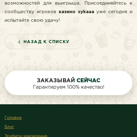
возможностей для выигрыша. Присоединяйтесь к
сообществу игроков
казино sykaaa
уже сегодня и
испытайте свою удачу!
НАЗАД К СПИСКУ
ЗАКАЗЫВАЙ
СЕЙЧАС
Гарантируем 100% качество!
Головна
Блог
Зробити замовлення