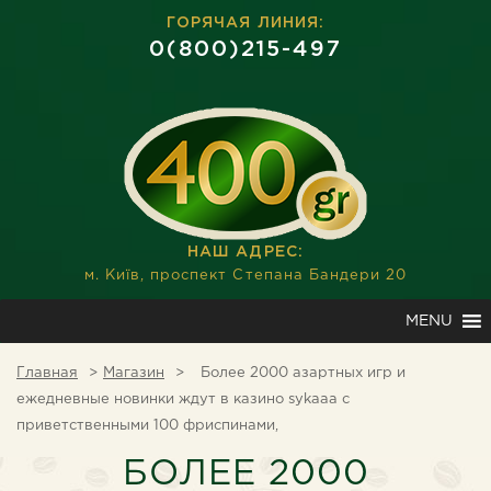
ГОРЯЧАЯ ЛИНИЯ:
0(800)215-497
НАШ АДРЕС:
м. Київ, проспект Степана Бандери 20
MENU
Главная
Магазин
Более 2000 азартных игр и
ежедневные новинки ждут в казино sykaaa с
приветственными 100 фриспинами,
БОЛЕЕ 2000