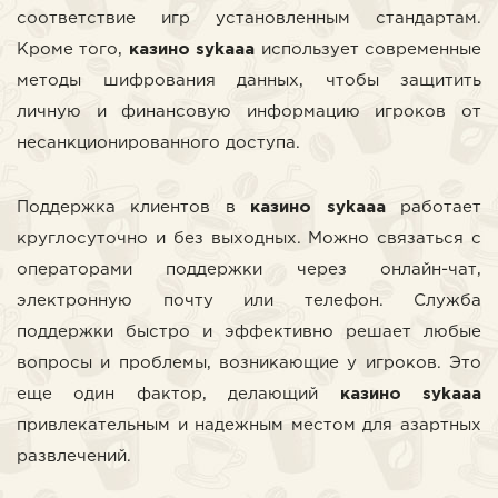
соответствие игр установленным стандартам.
Кроме того,
казино sykaaa
использует современные
методы шифрования данных, чтобы защитить
личную и финансовую информацию игроков от
несанкционированного доступа.
Поддержка клиентов в
казино sykaaa
работает
круглосуточно и без выходных. Можно связаться с
операторами поддержки через онлайн-чат,
электронную почту или телефон. Служба
поддержки быстро и эффективно решает любые
вопросы и проблемы, возникающие у игроков. Это
еще один фактор, делающий
казино sykaaa
привлекательным и надежным местом для азартных
развлечений.