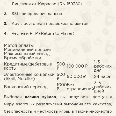
Лицензия от Кюрасао (RN 159380)
SSL-шифрование данных
Круглосуточная поддержка клиентов
Честный RTP (Return to Player)
Метод оплаты
Минимальный депозит
Максимальный вывод
Время обработки
1-3
Кредитные/дебетовые
500
100 000 ₽
рабочих
карты
₽
дня
Электронные кошельки
500
50 000 ₽
24 часа
(Skrill, Neteller)
₽
3-5
1000
Без
Банковский перевод
рабочих
₽
ограничений
дней
Выбирая
казино sykaaa
, вы получаете доступ к
миру азартных развлечений высочайшего качества,
безопасность и честность игры, а также множество