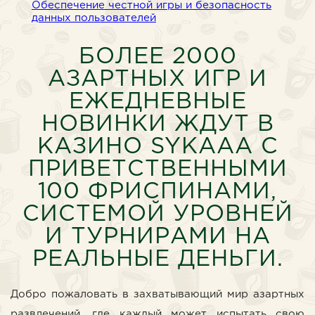
Обеспечение честной игры и безопасность
данных пользователей
БОЛЕЕ 2000
АЗАРТНЫХ ИГР И
ЕЖЕДНЕВНЫЕ
НОВИНКИ ЖДУТ В
КАЗИНО SYKAAA С
ПРИВЕТСТВЕННЫМИ
100 ФРИСПИНАМИ,
СИСТЕМОЙ УРОВНЕЙ
И ТУРНИРАМИ НА
РЕАЛЬНЫЕ ДЕНЬГИ.
Добро пожаловать в захватывающий мир азартных
развлечений, где каждый может испытать свою