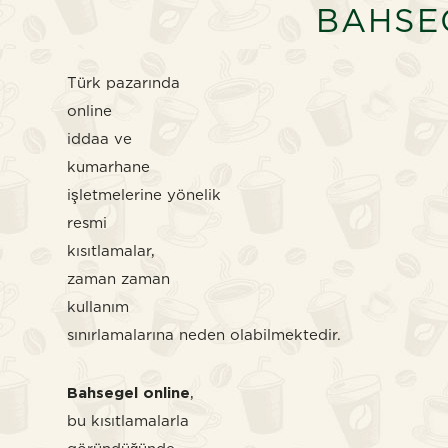
BAHSE
Türk pazarında
online
iddaa ve
kumarhane
işletmelerine yönelik
resmi
kısıtlamalar,
zaman zaman
kullanım
sınırlamalarına neden olabilmektedir.
Bahsegel online
,
bu kısıtlamalarla