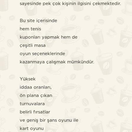
sayesinde pek çok kişinin ilgisini çekmektedir.
Bu site içerisinde
hem tenis
kuponları yapmak hem de
çeşitli masa
oyun seçeneklerinde
kazanmaya çalışmak mümkündür.
Yüksek
iddaa oranları,
ön plana çıkan
turnuvalara
belirli fırsatlar
ve geniş bir şans oyunu ile
kart oyunu