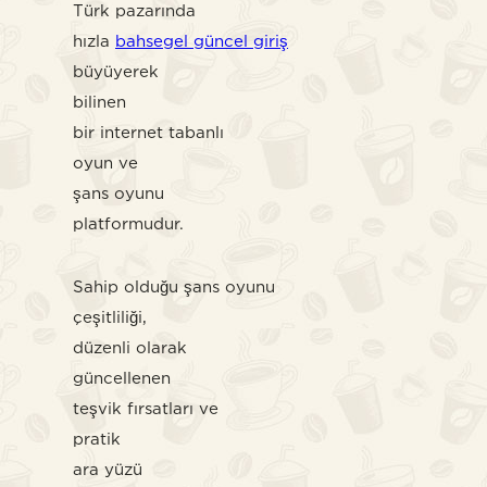
Türk pazarında
hızla
bahsegel güncel giriş
büyüyerek
bilinen
bir internet tabanlı
oyun ve
şans oyunu
platformudur.
Sahip olduğu şans oyunu
çeşitliliği,
düzenli olarak
güncellenen
teşvik fırsatları ve
pratik
ara yüzü