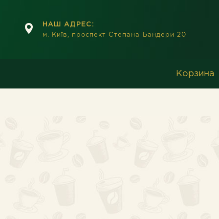
НАШ АДРЕС:
м. Київ, проспект Степана Бандери 20
Корзина