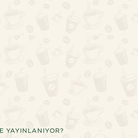
E YAYINLANIYOR?