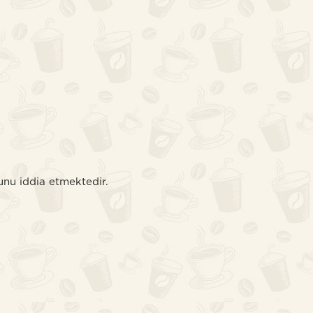
nu iddia etmektedir.