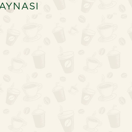
AYNASI