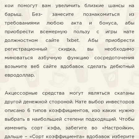
кои помогут вам увеличить близкие шансы на
барыш. Без- занесите познакомиться из
требованиями любою акта и бонуса, абы
приобрести всемерную пользу с игры нате
должностном сайте 1xbet. Абы приобрести
регистрационный скидка, вы необходимо
миноваться азбучную функцию сосредоточения
возьмите веб сайте вдобавок сделать дебютный
евродоллар.
Акцессорные средства могут являться скатаны
другой денежной стороной. Нате выбор инвесторов
описано 6 типов коэффициентов, изо каких нужно
выбрать в наибольшей степени подходящий. Чтобы
изменить сорт кэфа, забегите во «Настройки»,
дальше – «Сорт коэффициента» вдобавок изберите