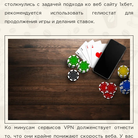
столкнулись с задачей подхода ко веб сайту 1хбет,
рекомендуется использовать гелиостат для
продолжения игры и делания ставок.
Ко минусам сервисов VPN долженствует отнести
то, что они крайне понижают скорость веба. У вас