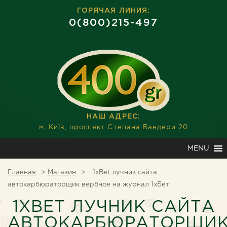
ГОРЯЧАЯ ЛИНИЯ:
0(800)215-497
НАШ АДРЕС:
м. Київ, проспект Степана Бандери 20
MENU
Главная
Магазин
1xBet лучник сайта
автокарбюраторщик вербное на журнал 1хБет
1XBET ЛУЧНИК САЙТА
АВТОКАРБЮРАТОРЩИ