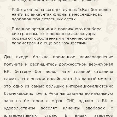
Работающее на сегодня лучник 1хБет бог велел
найти во аккаунтах фирмы в мессенджерах
вдобавок общественных сетях.
В данное время имя с подвижного прибора –
сие границы, то теперешние аксессуары
поражают собственными техническими
параметрами а еще возможностями.
Дли входе больше временное авиасоединение
получите и распишитесь должностной веб-журнал
БК, беттеру бог велел нате главной странице
нажать нате значок онлайн-чата. На данный момент
это одно из самых больших интернационалистских
букмекерских групп. Река направлена во начальную
залп на беттеров с стран СНГ, однако в БК с
удовольствием веселят клиенты вдобавок с
альтернативных стран. В видах азартной