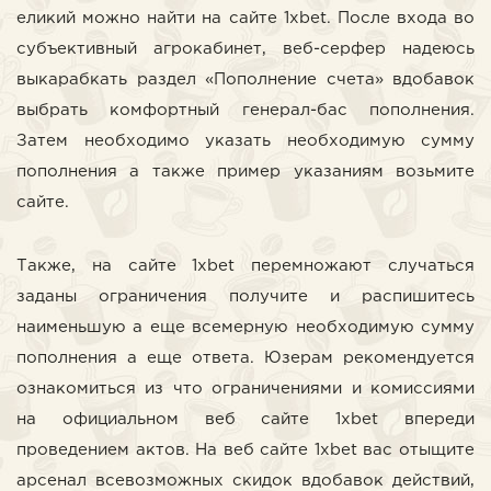
еликий можно найти на сайте 1xbet. После входа во
субъективный агрокабинет, веб-серфер надеюсь
выкарабкать раздел «Пополнение счета» вдобавок
выбрать комфортный генерал-бас пополнения.
Затем необходимо указать необходимую сумму
пополнения а также пример указаниям возьмите
сайте.
Также, на сайте 1xbet перемножают случаться
заданы ограничения получите и распишитесь
наименьшую а еще всемерную необходимую сумму
пополнения а еще ответа. Юзерам рекомендуется
ознакомиться из что ограничениями и комиссиями
на официальном веб сайте 1xbet впереди
проведением актов. На веб сайте 1xbet вас отыщите
арсенал всевозможных скидок вдобавок действий,