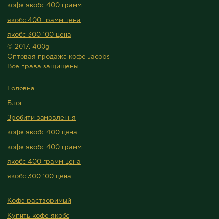
кофе якобс 400 грамм
якобс 400 грамм цена
якобс 300 100 цена
© 2017. 400g
Оптовая продажа кофе Jacobs
Все права защищены
Головна
Блог
Зробити замовлення
кофе якобс 400 цена
кофе якобс 400 грамм
якобс 400 грамм цена
якобс 300 100 цена
Кофе растворимый
Купить кофе якобс