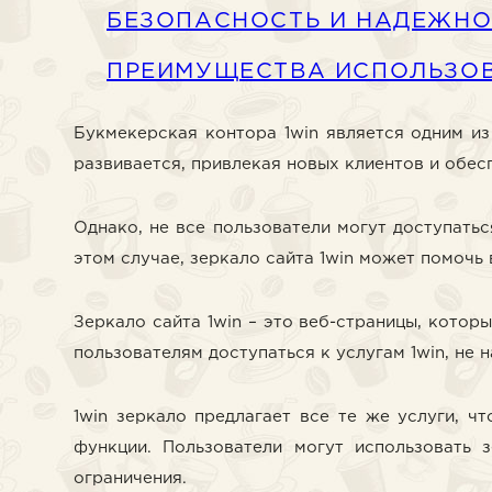
БЕЗОПАСНОСТЬ И НАДЕЖНО
ПРЕИМУЩЕСТВА ИСПОЛЬЗОВ
Букмекерская контора 1win является одним из
развивается, привлекая новых клиентов и обес
Однако, не все пользователи могут доступатьс
этом случае, зеркало сайта 1win может помочь
Зеркало сайта 1win – это веб-страницы, котор
пользователям доступаться к услугам 1win, не 
1win зеркало предлагает все те же услуги, ч
функции. Пользователи могут использовать 
ограничения.