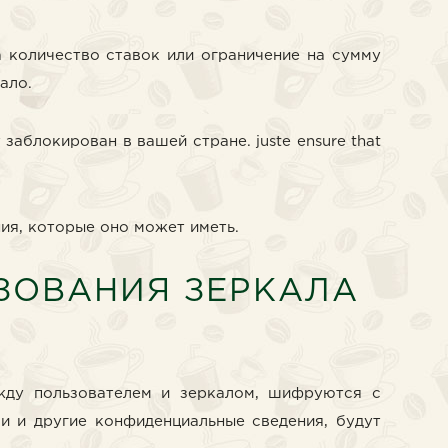
а количество ставок или ограничение на сумму
ало.
заблокирован в вашей стране. juste ensure that
ния, которые оно может иметь.
ЗОВАНИЯ ЗЕРКАЛА
ежду пользователем и зеркалом, шифруются с
и и другие конфиденциальные сведения, будут