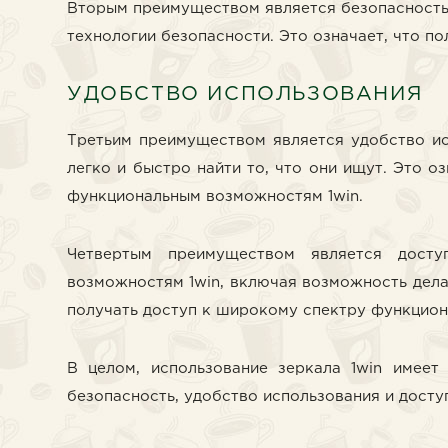
Вторым преимуществом является безопасность.
технологии безопасности. Это означает, что по
УДОБСТВО ИСПОЛЬЗОВАНИЯ
Третьим преимуществом является удобство ис
легко и быстро найти то, что они ищут. Это оз
функциональным возможностям 1win.
Четвертым преимуществом является досту
возможностям 1win, включая возможность делат
получать доступ к широкому спектру функцион
В целом, использование зеркала 1win имеет
безопасность, удобство использования и дост