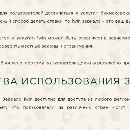
 для пользователей доступаться к услугам букмекерск
ный способ делать ставки, то 1win зеркало – это ваш в
ступ к услугам 1win может быть ограничен в зависимо
роверить местные законы и ограничения.
обновлено, поэтому пользователи должны регулярно про
ВА ИСПОЛЬЗОВАНИЯ З
Зеркало 1win доступно для доступа из любого региона
ет, что пользователи из различных стран могут ис