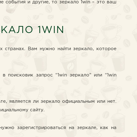
 события и другие, то зеркало 1win – это ваш
КАЛО 1WIN
х странах. Вам нужно найти зеркало, которое
 в поисковик запрос “1win зеркало” или “1win
те, является ли зеркало официальным или нет.
фициальному сайту.
нужно зарегистрироваться на зеркале, как на