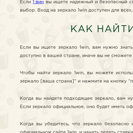
Если
1 вин
вы ищете надежный и безопасный спо
выбор. Вход на зеркало 1win доступен для всех
КАК НАЙТ
Если вы ищете зеркало 1win, вам нужно знат
доступно в вашей стране, иначе вы не сможете 
Чтобы найти зеркало 1win, вы можете использ
зеркало [ваша страна]” и нажмите на кнопку “
Когда вы найдете подходящее зеркало, вам ну
Если зеркало официальное, оно будет иметь оф
Когда вы убедитесь, что зеркало безопасно 
официальном сайте 1win, и начать делать ставки