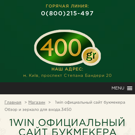
ГОРЯЧАЯ ЛИНИЯ:
0(800)215-497
НАШ АДРЕС:
м. Київ, проспект Степана Бандери 20
MENU
Главная
Магазин
1win официальный сайт букмекера
Обзор и зеркало для входа.3450
1WIN ОФИЦИАЛЬНЫЙ
САЙТ БУКМЕКЕРА