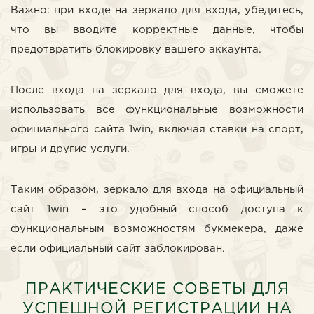
Важно: при входе на зеркало для входа, убедитесь,
что вы вводите корректные данные, чтобы
предотвратить блокировку вашего аккаунта.
После входа на зеркало для входа, вы сможете
использовать все функциональные возможности
официального сайта 1win, включая ставки на спорт,
игры и другие услуги.
Таким образом, зеркало для входа на официальный
сайт 1win – это удобный способ доступа к
функциональным возможностям букмекера, даже
если официальный сайт заблокирован.
ПРАКТИЧЕСКИЕ СОВЕТЫ ДЛЯ
УСПЕШНОЙ РЕГИСТРАЦИИ НА