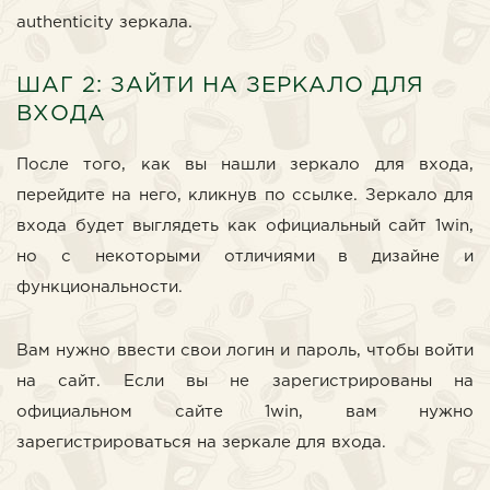
authenticity зеркала.
ШАГ 2: ЗАЙТИ НА ЗЕРКАЛО ДЛЯ
ВХОДА
После того, как вы нашли зеркало для входа,
перейдите на него, кликнув по ссылке. Зеркало для
входа будет выглядеть как официальный сайт 1win,
но с некоторыми отличиями в дизайне и
функциональности.
Вам нужно ввести свои логин и пароль, чтобы войти
на сайт. Если вы не зарегистрированы на
официальном сайте 1win, вам нужно
зарегистрироваться на зеркале для входа.